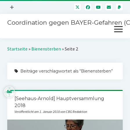
Menü
+
öffnen
Coordination gegen BAYER-Gefahren (
Mitmachen
Menü
Newsletter
öffnen
Presse
Kampagnen
Startseite
»
Bienensterben
»
Seite 2
Über uns
BAYER-Hauptversammlungen
Kontakt
Beiträge verschlagwortet als “Bienensterben”
Stichwort BAYER
Impressum
Jahrestagung
Störfälle
[Seehaus-Arnold] Hauptversammlung
SPENDEN
2018
Veröffentlicht am 1. Januar 2018 von CBG Redaktion