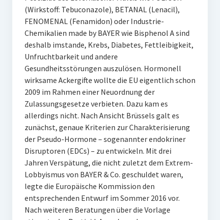
(Wirkstoff: Tebuconazole), BETANAL (Lenacil),
FENOMENAL (Fenamidon) oder Industrie-
Chemikalien made by BAYER wie Bisphenol A sind
deshalb imstande, Krebs, Diabetes, Fettleibigkeit,
Unfruchtbarkeit und andere
Gesundheitsstörungen auszulösen. Hormonell
wirksame Ackergifte wollte die EU eigentlich schon
2009 im Rahmen einer Neuordnung der
Zulassungsgesetze verbieten. Dazu kam es
allerdings nicht. Nach Ansicht Brüssels galt es
zunächst, genaue Kriterien zur Charakterisierung
der Pseudo-Hormone – sogenannter endokriner
Disruptoren (EDCs) – zu entwickeln. Mit drei
Jahren Verspätung, die nicht zuletzt dem Extrem-
Lobbyismus von BAYER & Co. geschuldet waren,
legte die Europäische Kommission den
entsprechenden Entwurf im Sommer 2016 vor.
Nach weiteren Beratungen über die Vorlage