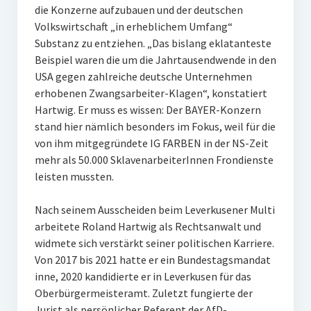
die Konzerne aufzubauen und der deutschen
Volkswirtschaft „in erheblichem Umfang“
Substanz zu entziehen. „Das bislang eklatanteste
Beispiel waren die um die Jahrtausendwende in den
USA gegen zahlreiche deutsche Unternehmen
erhobenen Zwangsarbeiter-Klagen“, konstatiert
Hartwig. Er muss es wissen: Der BAYER-Konzern
stand hier nämlich besonders im Fokus, weil für die
von ihm mitgegründete IG FARBEN in der NS-Zeit
mehr als 50.000 SklavenarbeiterInnen Frondienste
leisten mussten.
Nach seinem Ausscheiden beim Leverkusener Multi
arbeitete Roland Hartwig als Rechtsanwalt und
widmete sich verstärkt seiner politischen Karriere.
Von 2017 bis 2021 hatte er ein Bundestagsmandat
inne, 2020 kandidierte er in Leverkusen für das
Oberbürgermeisteramt. Zuletzt fungierte der
Jurist als persönlicher Referent der AfD-