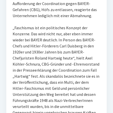
Aufforderung der Coordination gegen BAYER-
Gefahren (CBG), Höfs zu entlassen, reagierte das
Unternehmen lediglich mit einer Abmahnung.
„Faschismus ist ein politisches Konzept der
Konzerne. Das wird nicht nur, aber eben immer
wieder bei BAYER deutlich. In Person des BAYER-
Chefs und Hitler-Förderers Carl Duisberg in den
1920er und 1930er Jahren bis zum BAYER-
Chefjuristen Roland Hartwig heute“, hielt Axel
Köhler-Schnura, CBG-Gründer und -Ehrenvorstand
in der Presseerklärung der Coordination zum Fall
„Hartwig“ fest. Als skandalös bezeichnete sie es in
der Veröffentlichung, dass ein Multi, der dem
Hitler-Faschismus mit Geld und persönlicher
Unterstützung den Weg bereitet hat und dessen
Führungskräfte 1948 als Nazi-VerbrecherInnen
verurteilt wurden, bis in die unmittelbare
Gegenwart hinein ungebrochen braunen Kräften