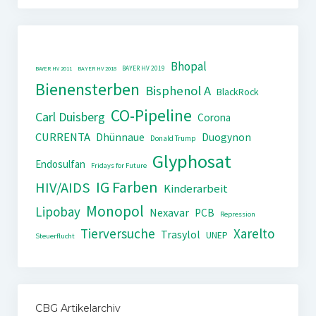
Bhopal
BAYER HV 2019
BAYER HV 2011
BAYER HV 2018
Bienensterben
Bisphenol A
BlackRock
CO-Pipeline
Carl Duisberg
Corona
CURRENTA
Dhünnaue
Duogynon
Donald Trump
Glyphosat
Endosulfan
Fridays for Future
IG Farben
HIV/AIDS
Kinderarbeit
Monopol
Lipobay
Nexavar
PCB
Repression
Tierversuche
Xarelto
Trasylol
UNEP
Steuerflucht
CBG Artikelarchiv