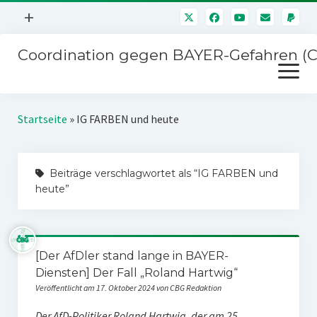
Menü
+
öffnen
Coordination gegen BAYER-Gefahren (
Mitmachen
Menü
Newsletter
öffnen
Presse
Kampagnen
Startseite
»
IG FARBEN und heute
Über uns
BAYER-Hauptversammlungen
Kontakt
Beiträge verschlagwortet als “IG FARBEN und
Stichwort BAYER
Impressum
heute”
Jahrestagung
Störfälle
SPENDEN
[Der AfDler stand lange in BAYER-
Diensten] Der Fall „Roland Hartwig“
Veröffentlicht am 17. Oktober 2024 von CBG Redaktion
Der AfD-Politiker Roland Hartwig, der am 25.