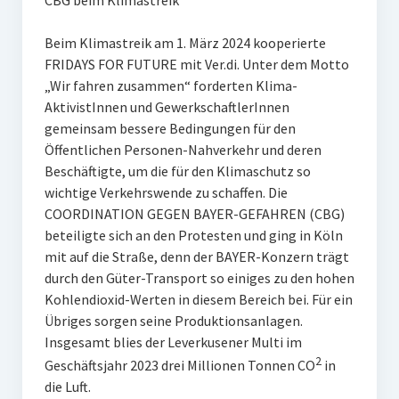
CBG beim Klimastreik
Beim Klimastreik am 1. März 2024 kooperierte
FRIDAYS FOR FUTURE mit Ver.di. Unter dem Motto
„Wir fahren zusammen“ forderten Klima-
AktivistInnen und GewerkschaftlerInnen
gemeinsam bessere Bedingungen für den
Öffentlichen Personen-Nahverkehr und deren
Beschäftigte, um die für den Klimaschutz so
wichtige Verkehrswende zu schaffen. Die
COORDINATION GEGEN BAYER-GEFAHREN (CBG)
beteiligte sich an den Protesten und ging in Köln
mit auf die Straße, denn der BAYER-Konzern trägt
durch den Güter-Transport so einiges zu den hohen
Kohlendioxid-Werten in diesem Bereich bei. Für ein
Übriges sorgen seine Produktionsanlagen.
Insgesamt blies der Leverkusener Multi im
2
Geschäftsjahr 2023 drei Millionen Tonnen CO
in
die Luft.