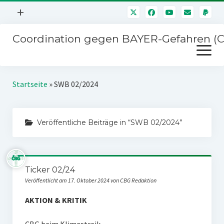
Menü
+
öffnen
Coordination gegen BAYER-Gefahren (
Mitmachen
Menü
Newsletter
öffnen
Presse
Kampagnen
Startseite
»
SWB 02/2024
Über uns
BAYER-Hauptversammlungen
Kontakt
Veröffentliche Beiträge in “SWB 02/2024”
Stichwort BAYER
Impressum
Jahrestagung
Störfälle
Ticker 02/24
SPENDEN
Veröffentlicht am 17. Oktober 2024 von CBG Redaktion
AKTION & KRITIK