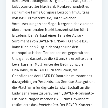
lukrativen Jobangebots – gehandelt hat“, so der
Lobbycontroller Max Bank. Konkret handelt es
sich um die Firma Compass Lexecon. Im Auftrag
von BASF ermittelte sie, unter welchen
Voraussetzungen der Mega-Merger nicht zu einer
überdimensionalen Marktkonzentration führt.
Ergebnis: Der Verkauf eines Teils des Agrar-
Sortiments von BAYER/MONSANTO an die BASF
kann für einen Ausgleich sorgen und den
monopolistischen Tendenzen entgegenwirken.
Und genau das setzte die EU um. Sie erteilte dem
Leverkusener Multi unter der Bedingung die
Erlaubnis, MONSANTO zu schlucken, die
Genpflanzen der LIBERTY-Baureihe mitsamt des
dazugehörigen Pestizids, das Gemüse-Saatgut und
die Plattform für digitale Landwirtschaft an die
Ludwigshafener zu veräußern. „BAYER-Monsanto-
Fusionsauflagen machen BASF zum Gewinner“,
resümierte das
Handelsblatt
. Der BAYER-Konzern