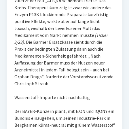
zuletzt der Fall „ALIQOPA“ demonstrierte. Das
Krebs-Therapeutikum zeigte zwar wie andere das
Enzym P13K blockierende Präparate kurzfristig
positive Effekte, wirkte aber auf lange Sicht
toxisch, weshalb der Leverkusener Multi das
Medikament vom Markt nehmen musste
(Ticker
3/23)
. Die Barmer Ersatzkasse sieht durch die
Praxis der bedingten Zulassung dann auch die
Medikamenten-Sicherheit gefährdet. „Nach
Auffassung der Barmer muss der Nutzen neuer
Arzneimittel in jedem Fall belegt sein – auch bei
Orphan Drugs“, forderte der Vorstandsvorsitzende
Christoph Straub.
Wasserstoff-Importe nicht nachhaltig
Der BAYER-Konzern plant, mit E.ON und IQONY ein
Bündnis einzugehen, um seinen Industrie-Park in
Bergkamen klima-neutral mit grünem Wasserstoff