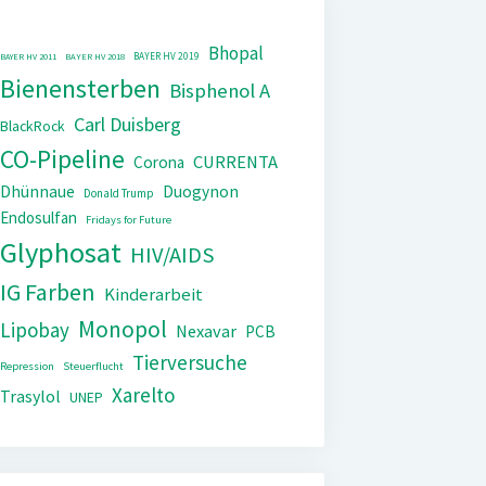
Bhopal
BAYER HV 2019
BAYER HV 2011
BAYER HV 2018
Bienensterben
Bisphenol A
Carl Duisberg
BlackRock
CO-Pipeline
CURRENTA
Corona
Dhünnaue
Duogynon
Donald Trump
Endosulfan
Fridays for Future
Glyphosat
HIV/AIDS
IG Farben
Kinderarbeit
Monopol
Lipobay
Nexavar
PCB
Tierversuche
Repression
Steuerflucht
Xarelto
Trasylol
UNEP