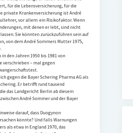
t, für die Lebensversicherung, für die
ie private Krankenversicherung ist André
lehrer, vor allem: ein Risikofaktor. Wenn
nderungen, mit denen er lebt, sind nicht
 lassen. Sie könnten zurückzuführen sein auf
n, von dem André Sommers Mutter 1975,
.
 in den Jahren 1950 bis 1981 von
ee verschrieben – mal gegen
wangerschaftstest.
sich gegen die Bayer Schering Pharma AG als
hering. Er betrifft rund tausend
die das Landgericht Berlin ab diesem
s zwischen André Sommer und der Bayer
inweise darauf, dass Duogynon
rsachen könnte? Und falls Warnungen
rs als etwa in England 1970, das