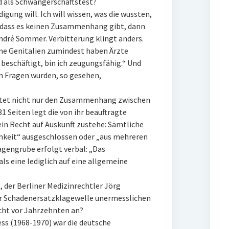
 als Schwangerschaftstest?
igung will. Ich will wissen, was die wussten,
 dass es keinen Zusammenhang gibt, dann
 André Sommer. Verbitterung klingt anders.
Seine Genitalien zumindest haben Ärzte
beschäftigt, bin ich zeugungsfähig.“ Und
en Fragen wurden, so gesehen,
itet nicht nur den Zusammenhang zwischen
 Seiten legt die von ihr beauftragte
in Recht auf Auskunft zustehe: Sämtliche
hkeit“ ausgeschlossen oder „aus mehreren
agengrube erfolgt verbal: „Das
ls eine lediglich auf eine allgemeine
 der Berliner Medizinrechtler Jörg
er Schadenersatzklagewelle unermesslichen
cht vor Jahrzehnten an?
s (1968-1970) war die deutsche