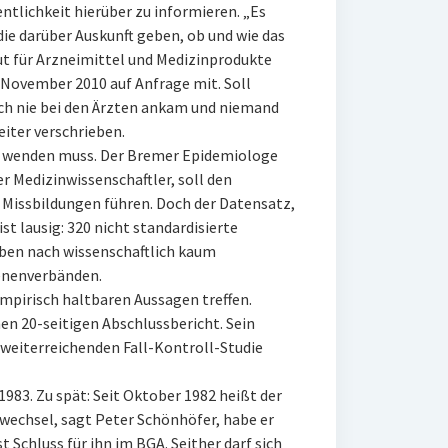
entlichkeit hierüber zu informieren. „Es
die darüber Auskunft geben, ob und wie das
tut für Arzneimittel und Medizinprodukte
 November 2010 auf Anfrage mit. Soll
ich nie bei den Ärzten ankam und niemand
eiter verschrieben.
ch wenden muss. Der Bremer Epidemiologe
er Medizinwissenschaftler, soll den
Missbildungen führen. Doch der Datensatz,
ist lausig: 320 nicht standardisierte
oben nach wissenschaftlich kaum
enenverbänden.
mpirisch haltbaren Aussagen treffen.
nen 20-seitigen Abschlussbericht. Sein
 weiterreichenden Fall-Kontroll-Studie
83. Zu spät: Seit Oktober 1982 heißt der
echsel, sagt Peter Schönhöfer, habe er
t Schluss für ihn im BGA. Seither darf sich