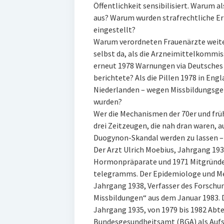
Öffentlichkeit sensibilisiert. Warum a
aus? Warum wurden strafrechtliche E
eingestellt?
Warum verordneten Frauenärzte weite
selbst da, als die Arzneimittelkommis
erneut 1978 Warnungen via Deutsches 
berichtete? Als die Pillen 1978 in Eng
Niederlanden – wegen Missbildungsg
wurden?
Wer die Mechanismen der 70er und frühe
drei Zeitzeugen, die nah dran waren,
Duogynon-Skandal werden zu lassen – 
Der Arzt Ulrich Moebius, Jahrgang 19
Hormonpräparate und 1971 Mitgründer
telegramms. Der Epidemiologe und Med
Jahrgang 1938, Verfasser des Forsch
Missbildungen“ aus dem Januar 1983.
Jahrgang 1935, von 1979 bis 1982 Abte
Bundesgesundheitsamt (BGA) als Aufs