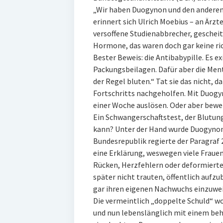
„Wir haben Duogynon und den andere
erinnert sich Ulrich Moebius – an Ärz
versoffene Studienabbrecher, gescheit
Hormone, das waren doch gar keine r
Bester Beweis: die Antibabypille. Es e
Packungsbeilagen. Dafür aber die Menta
der Regel bluten.“ Tat sie das nicht,
Fortschritts nachgeholfen. Mit Duogy
einer Woche auslösen. Oder aber bewei
Ein Schwangerschaftstest, der Blutung
kann? Unter der Hand wurde Duogynon a
Bundesrepublik regierte der Paragraf 2
eine Erklärung, weswegen viele Frauen
Rücken, Herzfehlern oder deformierte
später nicht trauten, öffentlich aufz
gar ihren eigenen Nachwuchs einzuwe
Die vermeintlich „doppelte Schuld“ wo
und nun lebenslänglich mit einem beh