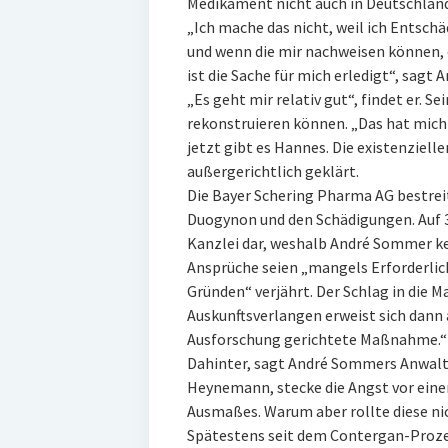
Medikament nicht auch in Deutschland
„Ich mache das nicht, weil ich Entschäd
und wenn die mir nachweisen können,
ist die Sache für mich erledigt“, sagt
„Es geht mir relativ gut“, findet er. 
rekonstruieren können. „Das hat mich 
jetzt gibt es Hannes. Die existenziell
außergerichtlich geklärt.
Die Bayer Schering Pharma AG bestre
Duogynon und den Schädigungen. Auf 31
Kanzlei dar, weshalb André Sommer ke
Ansprüche seien „mangels Erforderlic
Gründen“ verjährt. Der Schlag in die M
Auskunftsverlangen erweist sich dann a
Ausforschung gerichtete Maßnahme.“
Dahinter, sagt André Sommers Anwalt,
Heynemann, stecke die Angst vor ein
Ausmaßes. Warum aber rollte diese ni
Spätestens seit dem Contergan-Prozes