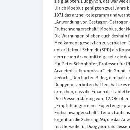
sie glaubten. Duogynon, das war wie ei
Ulrich Moebius genügten zwei Jahre be
1971 das arznei-telegramm und warnte 
„Anwendung von Gestagen-Östrogen-
Frühschwangerschaft“. Moebius, der 
Die Warnungen blieben auch deshalb f
Medikament gesetzlich zu verbieten. Er
unter Helmut Schmidt (SPD) als Kons
dem neuen Arzneimittelgesetz die da
Für Peter Schönhöfer, Professor für 
Arzneimittelkommissar“, ein Grund, 
Jedoch: „Den harten Beleg, den hatten
Duogynon verboten hätten, hätte es e
erreichen, dass die Frauen die Tablet
Per Presseerklärung vom 12. Oktober 
„Empfehlungen eines Expertengespr
Frühschwangerschaft“. Tenor: tunlichst
ergeht an die Schering AG, die das A
mittlerweile für Duogynon und desse