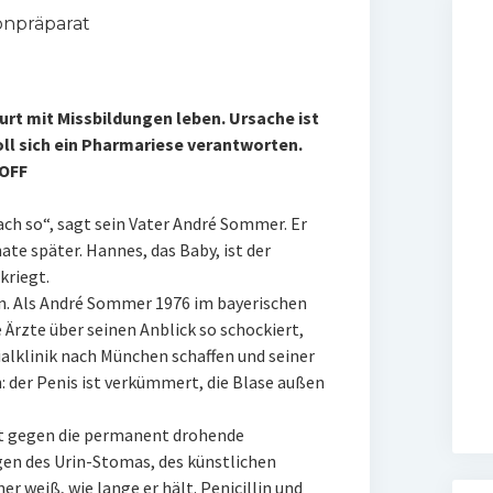
onpräparat
rt mit Missbildungen leben. Ursache ist
ll sich ein Pharmariese verantworten.
HOFF
ch so“, sagt sein Vater André Sommer. Er
ate später. Hannes, das Baby, ist der
kriegt.
n. Als André Sommer 1976 im bayerischen
 Ärzte über seinen Anblick so schockiert,
ialklinik nach München schaffen und seiner
: der Penis ist verkümmert, die Blase außen
hrt gegen die permanent drohende
gen des Urin-Stomas, des künstlichen
 weiß, wie lange er hält. Penicillin und