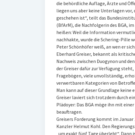
die behördliche Auflage, Ärzte und Öff
liegen uns aber keine Unterlagen vor, 
geschehen ist“, teilt das Bundesinsti
(BfArM), die Nachfolgerin des BGA, im
heißen: Weil die Information vermutl
nachhakte, wurde die Schering-Pille w
Peter Schönhöfer weiß, an wen er si
Eberhard Greiser, bekannt als kritisch
Nachweis zwischen Duogynon und den 
der Greiser dafür zur Verfügung steht, 
Fragebögen, viele unvollständig, erh
verwertbaren Kategorien von Betroff
Man kann auf dieser Grundlage keine e
Greiser laviert sich trotzdem durch ei
Plädoyer: Das BGA möge ihn mit einer
beauftragen.
Greisers Forderung kommt im Januar 19
Kanzler Helmut Kohl. Den Regierungsw
„um exakt fünf Tage überlebt“. Dann is