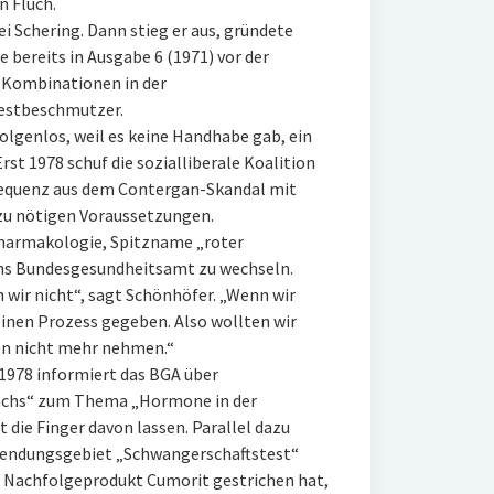
n Fluch.
i Schering. Dann stieg er aus, gründete
bereits in Ausgabe 6 (1971) vor der
Kombinationen in der
Nestbeschmutzer.
olgenlos, weil es keine Handhabe gab, ein
st 1978 schuf die sozialliberale Koalition
equenz aus dem Contergan-Skandal mit
zu nötigen Voraussetzungen.
Pharmakologie, Spitzname „roter
ins Bundesgesundheitsamt zu wechseln.
 wir nicht“, sagt Schönhöfer. „Wenn wir
inen Prozess gegeben. Also wollten wir
ten nicht mehr nehmen.“
1978 informiert das BGA über
ächs“ zum Thema „Hormone in der
 die Finger davon lassen. Parallel dazu
nwendungsgebiet „Schwangerschaftstest“
n Nachfolgeprodukt Cumorit gestrichen hat,