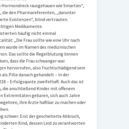
n Hormondreck rausgehauen wie Smarties“,
te, die den Pharmareferenten, „darunter
erte Existenzen“, blind vertrauten.
ichtigen Medikamente.
xistierten häufig nicht einmal
lität: „Die Frau sollte wie eine Uhr nach
 dann wurde im Namen des medizinischen
non. Das sollte die Regelblutung binnen
sen, dass die Frau schwanger war.
en hervorrufen, also fruchtschädigend sein
ls Pille danach gehandelt – in der
18 – Erfolgsquote zweifelhaft. Auch das ist
, die anschließend Kinder mit offenem
n Extremitäten gebaren, sich auch Jahre
ubegehren, ihre Ärzte haftbar zu machen oder
ihen.
g schwer: Erst der gescheiterte Abbruch,
inderten Kind, dessen Leid zu verantworten