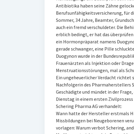
Antibiotika haben seine Zähne gelocker
Berufsunfähigkeitsversicherung, für d
Sommer, 34 Jahre, Beamter, Grundschul
auch ein fremd verschuldeter. Die Behi
erblich bedingt, er hat das überprüfen
ein Hormonpräparat namens Duogyno
gerade schwanger, eine Pille schluckte
Duogynon wurde in der Bundesrepublik
Frauenärzten als Injektion oder Drag
Menstruationsstörungen, mal als Sch
Ein ungeheuerlicher Verdacht richtet 
Nachfolgerin des Pharmaherstellers Sc
Geschädigte und mündet in der Frage, 
Dienstag in einem ersten Zivilprozes
Schering Pharma AG verhandelt:
Wann hatte der Hersteller erstmals H
Missbildungen bei Neugeborenen veru
vorlagen: Warum verbot Schering, ande