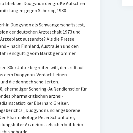
lso blieb bei Duogynon der große Aufschrei
rmittlungen gegen Schering 1980
rhin Duogynon als Schwangerschaftstest,
sion der deutschen Ärzteschaft 1973 und
Ärzteblatt aussandte? Als die Presse
land – nach Finnland, Australien und den
efahr endgültig vom Markt genommen
n 80er Jahre begreifen will, der trifft auf
 aus dem Duogynon-Verdacht einen
und die dennoch scheiterten.
38, ehemaliger Schering-Außendienstler für
 des pharmakritischen arznei-
izinstatistiker Eberhard Greiser,
ungsberichts „Duogynon und angeborene
 Der Pharmakologe Peter Schönhöfer,
ilungsleiter Arzneimittelsicherheit beim
ichtsbehörde.