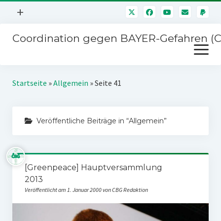
Menü
+
öffnen
Coordination gegen BAYER-Gefahren (
Mitmachen
Menü
Newsletter
öffnen
Presse
Kampagnen
Startseite
»
Allgemein
»
Seite 41
Über uns
BAYER-Hauptversammlungen
Kontakt
Veröffentliche Beiträge in “Allgemein”
Stichwort BAYER
Impressum
Jahrestagung
Störfälle
[Greenpeace] Hauptversammlung
SPENDEN
2013
Veröffentlicht am 1. Januar 2000 von CBG Redaktion