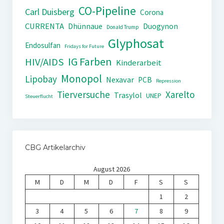
CO-Pipeline
Carl Duisberg
Corona
CURRENTA
Dhünnaue
Duogynon
Donald Trump
Glyphosat
Endosulfan
Fridays for Future
IG Farben
HIV/AIDS
Kinderarbeit
Monopol
Lipobay
Nexavar
PCB
Repression
Tierversuche
Xarelto
Trasylol
UNEP
Steuerflucht
CBG Artikelarchiv
August 2026
M
D
M
D
F
S
S
1
2
3
4
5
6
7
8
9