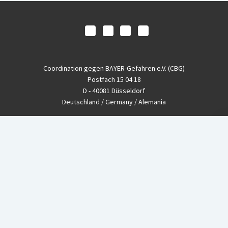
Coordination gegen BAYER-Gefahren e.V. (CBG)
Postfach 15 04 18
D - 40081 Düsseldorf
Deutschland / Germany / Alemania
Fon
+49-(0)211 - 33 39 11
Fax
+49-(0)211 - 26 11 220
eMail
info@CBGnetwork.org
Konzernkritik kostet Geld!
EthikBank
IBAN DE94 8309 4495 0003 1999 91
BIC GENODEF1ETK