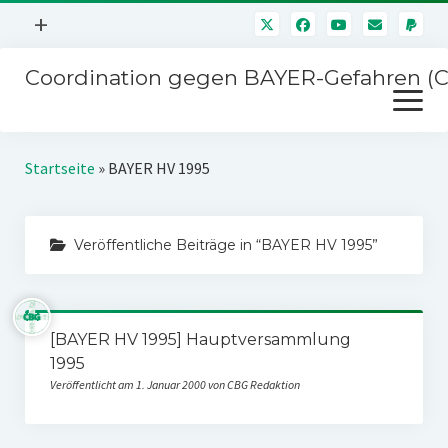
Menü
+
öffnen
Coordination gegen BAYER-Gefahren (
Mitmachen
Menü
Newsletter
öffnen
Presse
Kampagnen
Startseite
»
BAYER HV 1995
Über uns
BAYER-Hauptversammlungen
Kontakt
Veröffentliche Beiträge in “BAYER HV 1995”
Stichwort BAYER
Impressum
Jahrestagung
Störfälle
[BAYER HV 1995] Hauptversammlung
SPENDEN
1995
Veröffentlicht am 1. Januar 2000 von CBG Redaktion