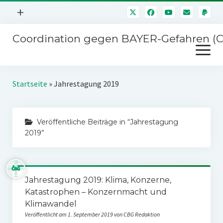
Menü
+
öffnen
Coordination gegen BAYER-Gefahren (
Mitmachen
Menü
Newsletter
öffnen
Presse
Kampagnen
Startseite
»
Jahrestagung 2019
Über uns
BAYER-Hauptversammlungen
Kontakt
Veröffentliche Beiträge in “Jahrestagung
Stichwort BAYER
Impressum
2019”
Jahrestagung
Störfälle
SPENDEN
Jahrestagung 2019: Klima, Konzerne,
Katastrophen – Konzernmacht und
Klimawandel
Veröffentlicht am 1. September 2019 von CBG Redaktion