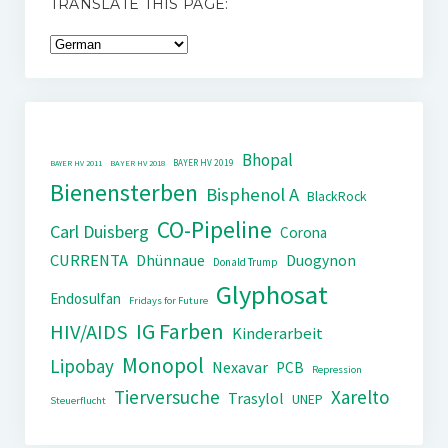
TRANSLATE THIS PAGE:
Bhopal
BAYER HV 2019
BAYER HV 2011
BAYER HV 2018
Bienensterben
Bisphenol A
BlackRock
CO-Pipeline
Carl Duisberg
Corona
CURRENTA
Dhünnaue
Duogynon
Donald Trump
Glyphosat
Endosulfan
Fridays for Future
IG Farben
HIV/AIDS
Kinderarbeit
Monopol
Lipobay
Nexavar
PCB
Repression
Tierversuche
Xarelto
Trasylol
UNEP
Steuerflucht