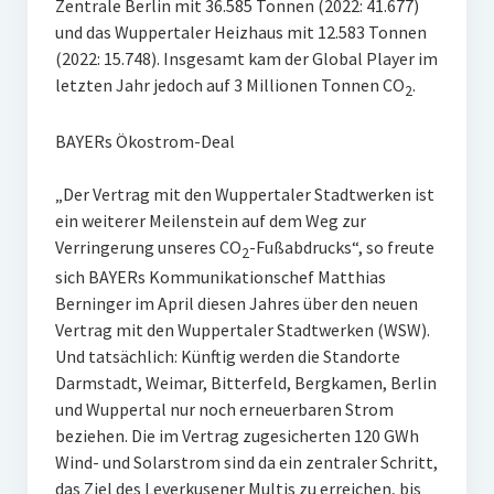
Zentrale Berlin mit 36.585 Tonnen (2022: 41.677)
und das Wuppertaler Heizhaus mit 12.583 Tonnen
(2022: 15.748). Insgesamt kam der Global Player im
letzten Jahr jedoch auf 3 Millionen Tonnen CO
.
2
BAYERs Ökostrom-Deal
„Der Vertrag mit den Wuppertaler Stadtwerken ist
ein weiterer Meilenstein auf dem Weg zur
Verringerung unseres CO
-Fußabdrucks“, so freute
2
sich BAYERs Kommunikationschef Matthias
Berninger im April diesen Jahres über den neuen
Vertrag mit den Wuppertaler Stadtwerken (WSW).
Und tatsächlich: Künftig werden die Standorte
Darmstadt, Weimar, Bitterfeld, Bergkamen, Berlin
und Wuppertal nur noch erneuerbaren Strom
beziehen. Die im Vertrag zugesicherten 120 GWh
Wind- und Solarstrom sind da ein zentraler Schritt,
das Ziel des Leverkusener Multis zu erreichen, bis