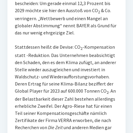
bescheiden: Um gerade einmal 12,3 Prozent bis
2029 möchte sie hier den Ausstoß von CO
& Co.
2
verringern. „Wettbewerb und einen Mangel an
globaler Abstimmung“ nennt BAYER als Grund für
das nur wenig ehrgeizige Ziel.
Stattdessen heißt die Devise: CO
-Kompensation
2
statt -Reduktion. Das Unternehmen beabsichtigt
den Schaden, den es dem Klima zufügt, an anderer
Stelle wieder auszugleichen und investiert in
Waldschutz- und Wiederaufforstungsvorhaben.
Deren Ertrag für seine Klima-Bilanz beziffert der
Global Player für 2023 auf 600.000 Tonnen CO
. An
2
der Belastbarkeit dieser Zahl bestehen allerdings
erhebliche Zweifel. Der Agro-Riese hat für einen
Teil seiner Kompensationsgeschäfte nämlich
Zertifikate der Firma VERRA erworben, die nach
Recherchen von
Die Zeit
und anderen Medien gar