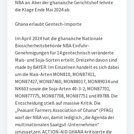
NBA an. Aber der ghanaische Gerichtshof lehnte
die Klage Ende Mai 2024 ab.
Ghana erlaubt Gentech-Importe
Im April 2024 hat die ghanaische Nationale
Biosicherheitsbehörde NBA Einfuhr-
Genehmigungen für 14 gentechnisch veränderte
Mais- und Soja-Sorten erteilt. Dreizehn davon sind
made by BAYER. Im Einzelnen handelt es sich dabei
um die Mais-Arten MON810, MON87411,
MON87427, MON87460, MON88017, MON89034 und
NK603 sowie die Soja-Arten 40-3-2, MON87701,
MON877775, MON87708, MON87751 und 89788. Die
Entscheidung stieß auf massive Kritik. Die
„Peasant Farmers Association of Ghana“ (PFAG)
warf der NBA vor, damit lediglich „die Agenda der
multinationalen Saatgut-Unternehmen“
umzusetzen. ACTION-AID GHANA kritisierte die