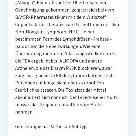
„Aliqopa“. Ebenfalls auf der Überholspur zur
Genehmigung gekommen, zeigten sich bei dem
BAYER-Pharmazeutikum mit dem Wirkstoff
Copanlisib zur Therapie von PatientInnen mit dem
Non-Hodgkin-Lymphom (NHL) – einer
bestimmten Form des Lymphdrüsen-Krebses –
bald schon die Nebenwirkungen. Wie eine
Überprüfung mehrerer Zulassungsstudien durch
die FDA ergab, haben ALIQOPA und andere
Arzneien, die das Enzym P13K blockieren, zwar
kurzfristig positive Effekte, führen bei den Test-
Personen auf lange Sicht aber zu erhöhten
Sterblichkeitsraten. Die Toxizität der Mittel
akkumuliert sich nämlich. Der Leverkusener Multi
musste das Präparat daraufhin vom Markt
nehmen.
Gentherapie für Parkinson-Subtyp