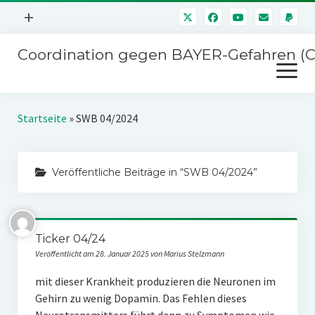
Menü
+
öffnen
Coordination gegen BAYER-Gefahren (
Mitmachen
Menü
Newsletter
öffnen
Presse
Kampagnen
Startseite
»
SWB 04/2024
Über uns
BAYER-Hauptversammlungen
Kontakt
Veröffentliche Beiträge in “SWB 04/2024”
Stichwort BAYER
Impressum
Jahrestagung
Störfälle
Ticker 04/24
SPENDEN
Veröffentlicht am 28. Januar 2025 von Marius Stelzmann
mit dieser Krankheit produzieren die Neuronen im
Gehirn zu wenig Dopamin. Das Fehlen dieses