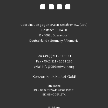
Coordination gegen BAYER-Gefahren e.V. (CBG)
Postfach 15 04 18
D - 40081 Düsseldorf
Deutschland / Germany / Alemania
Fon
+49-(0)211 - 33 39 11
Fax
+49-(0)211 - 26 11 220
eMail
info@CBGnetwork.org
Konzernkritik kostet Geld!
EthikBank
IBAN DE94 8309 4495 0003 1999 91
BIC GENODEF1ETK
GLS-Bank