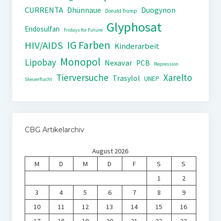
CURRENTA
Dhünnaue
Duogynon
Donald Trump
Glyphosat
Endosulfan
Fridays for Future
IG Farben
HIV/AIDS
Kinderarbeit
Monopol
Lipobay
Nexavar
PCB
Repression
Tierversuche
Xarelto
Trasylol
UNEP
Steuerflucht
CBG Artikelarchiv
August 2026
M
D
M
D
F
S
S
1
2
3
4
5
6
7
8
9
10
11
12
13
14
15
16