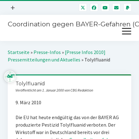
Menü
+
öffnen
Coordination gegen BAYER-Gefahren (
Mitmachen
Menü
Newsletter
öffnen
Presse
Kampagnen
Startseite
»
Presse-Infos
»
[Presse Infos 2010]
Über uns
Pressemitteilungen und Aktuelles
»
Tolylfluanid
BAYER-Hauptversammlungen
Kontakt
Stichwort BAYER
Impressum
Tolylfluanid
Jahrestagung
Veröffentlicht am 1. Januar 2000 von CBG Redaktion
Störfälle
9. März 2010
SPENDEN
Die EU hat heute endgültig das von der BAYER AG
produzierte Pestizid Tolylfluanid verboten. Der
Wirkstoff war in Deutschland bereits vor drei