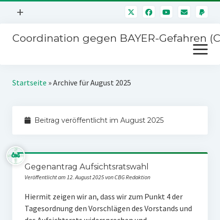
Menü
+
öffnen
Coordination gegen BAYER-Gefahren (
Mitmachen
Menü
Newsletter
öffnen
Presse
Kampagnen
Startseite
»
Archive für August 2025
Über uns
BAYER-Hauptversammlungen
Kontakt
Beitrag veröffentlicht im August 2025
Stichwort BAYER
Impressum
Jahrestagung
Störfälle
Gegenantrag Aufsichtsratswahl
SPENDEN
Veröffentlicht am 12. August 2025 von CBG Redaktion
Hiermit zeigen wir an, dass wir zum Punkt 4 der
Tagesordnung den Vor­schlägen des Vorstands und