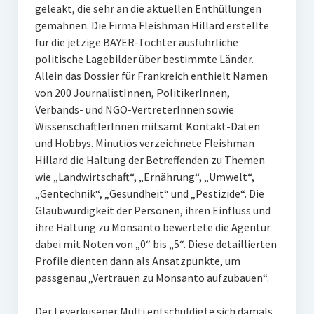
geleakt, die sehr an die aktuellen Enthüllungen
gemahnen. Die Firma Fleishman Hillard erstellte
für die jetzige BAYER-Tochter ausführliche
politische Lagebilder über bestimmte Länder.
Allein das Dossier für Frankreich enthielt Namen
von 200 JournalistInnen, PolitikerInnen,
Verbands- und NGO-VertreterInnen sowie
WissenschaftlerInnen mitsamt Kontakt-Daten
und Hobbys. Minutiös verzeichnete Fleishman
Hillard die Haltung der Betreffenden zu Themen
wie „Landwirtschaft“, „Ernährung“, „Umwelt“,
„Gentechnik“, „Gesundheit“ und „Pestizide“. Die
Glaubwürdigkeit der Personen, ihren Einfluss und
ihre Haltung zu Monsanto bewertete die Agentur
dabei mit Noten von „0“ bis „5“. Diese detaillierten
Profile dienten dann als Ansatzpunkte, um
passgenau „Vertrauen zu Monsanto aufzubauen“.
Der Leverkusener Multi entschuldigte sich damals