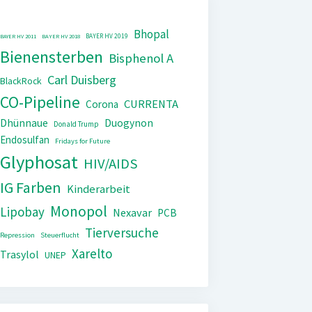
Bhopal
BAYER HV 2019
BAYER HV 2011
BAYER HV 2018
Bienensterben
Bisphenol A
Carl Duisberg
BlackRock
CO-Pipeline
CURRENTA
Corona
Dhünnaue
Duogynon
Donald Trump
Endosulfan
Fridays for Future
Glyphosat
HIV/AIDS
IG Farben
Kinderarbeit
Monopol
Lipobay
Nexavar
PCB
Tierversuche
Repression
Steuerflucht
Xarelto
Trasylol
UNEP