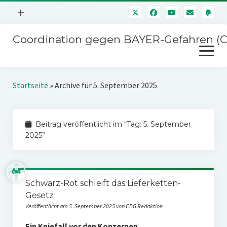
Menü
+
öffnen
Coordination gegen BAYER-Gefahren (
Mitmachen
Menü
Newsletter
öffnen
Presse
Kampagnen
Startseite
»
Archive für 5. September 2025
Über uns
BAYER-Hauptversammlungen
Kontakt
Beitrag veröffentlicht im “Tag:
5. September
Stichwort BAYER
Impressum
2025
”
Jahrestagung
Störfälle
SPENDEN
Schwarz-Rot schleift das Lieferketten-
Gesetz
Veröffentlicht am 5. September 2025 von CBG Redaktion
Ein Kniefall vor den Konzernen