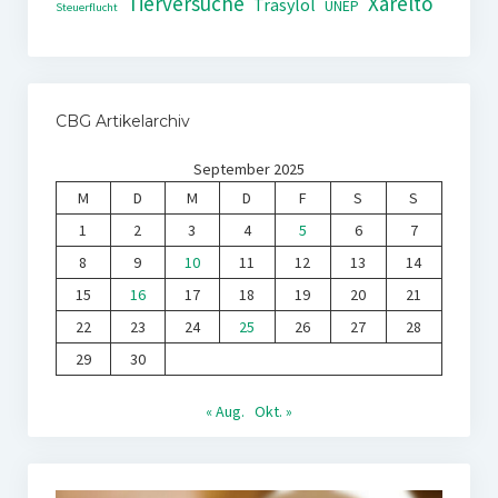
Tierversuche
Xarelto
Trasylol
UNEP
Steuerflucht
CBG Artikelarchiv
September 2025
M
D
M
D
F
S
S
1
2
3
4
5
6
7
8
9
10
11
12
13
14
15
16
17
18
19
20
21
22
23
24
25
26
27
28
29
30
« Aug.
Okt. »