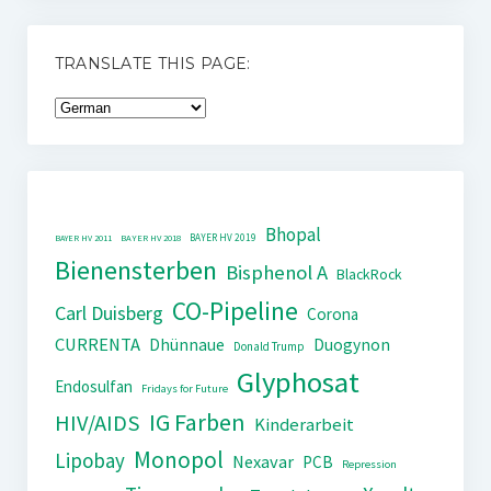
TRANSLATE THIS PAGE:
Bhopal
BAYER HV 2019
BAYER HV 2011
BAYER HV 2018
Bienensterben
Bisphenol A
BlackRock
CO-Pipeline
Carl Duisberg
Corona
CURRENTA
Dhünnaue
Duogynon
Donald Trump
Glyphosat
Endosulfan
Fridays for Future
IG Farben
HIV/AIDS
Kinderarbeit
Monopol
Lipobay
Nexavar
PCB
Repression