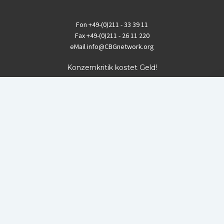
Fon
+49-(0)211 - 33 39 11
Fax
+49-(0)211 - 26 11 220
eMail
info@CBGnetwork.org
Konzernkritik kostet Geld!
EthikBank
IBAN DE94 8309 4495 0003 1999 91
BIC GENODEF1ETK
GLS-Bank
IBAN DE88 4306 0967 8016 5330 00
BIC GENODEM1GLS
Postfinance (Schweiz)
IBAN CH06 0900 0000 1578 8209 4
BIC POFICHBEXXX