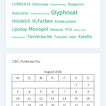
CURRENTA
Dhünnaue
Duogynon
Donald Trump
Glyphosat
Endosulfan
Fridays for Future
IG Farben
HIV/AIDS
Kinderarbeit
Monopol
Lipobay
Nexavar
PCB
Repression
Tierversuche
Xarelto
Trasylol
UNEP
Steuerflucht
CBG Artikelarchiv
August 2026
M
D
M
D
F
S
S
1
2
3
4
5
6
7
8
9
10
11
12
13
14
15
16
17
18
19
20
21
22
23