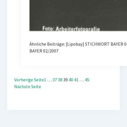
Ähnliche Beiträge: [Lipobay] STICHWORT BAYER 0
BAYER 02/2007
Vorherige Seite
1
…
37
38
39
40
41
…
45
Nächste Seite