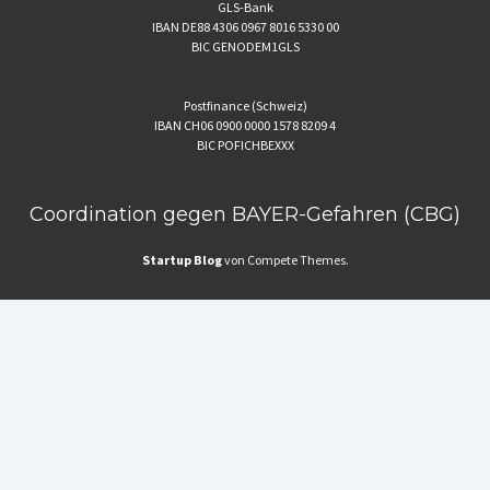
GLS-Bank
IBAN DE88 4306 0967 8016 5330 00
BIC GENODEM1GLS
Postfinance (Schweiz)
IBAN CH06 0900 0000 1578 8209 4
BIC POFICHBEXXX
Coordination gegen BAYER-Gefahren (CBG)
Startup Blog
von Compete Themes.