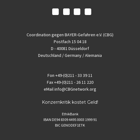
Coordination gegen BAYER-Gefahren e.V. (CBG)
Postfach 15 04 18
D - 40081 Düsseldorf
Deutschland / Germany / Alemania
Fon
+49-(0)211 - 33 39 11
Fax
+49-(0)211 - 26 11 220
eMail
info@CBGnetwork.org
Konzernkritik kostet Geld!
EthikBank
IBAN DE94 8309 4495 0003 1999 91
BIC GENODEF1ETK