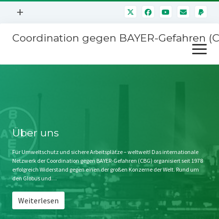
Menü
+
öffnen
Coordination gegen BAYER-Gefahren (
Mitmachen
Menü
Newsletter
öffnen
Presse
Kampagnen
Über uns
BAYER-Hauptversammlungen
Kontakt
Stichwort BAYER
Impressum
Über uns
Jahrestagung
Störfälle
Für Umweltschutz und sichere Arbeitsplätze – weltweit! Das internationale
Netzwerk der Coordination gegen BAYER-Gefahren (CBG) organisiert seit 1978
SPENDEN
erfolgreich Widerstand gegen einen der großen Konzerne der Welt. Rund um
den Globus und…
Weiterlesen