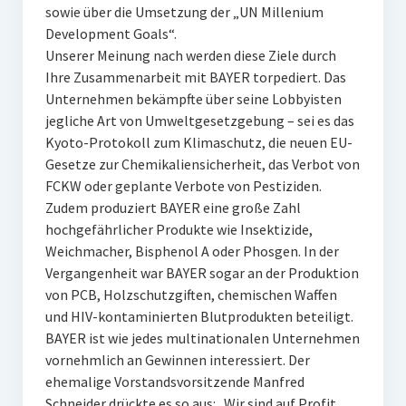
sowie über die Umsetzung der „UN Millenium
Development Goals“.
Unserer Meinung nach werden diese Ziele durch
Ihre Zusammenarbeit mit BAYER torpediert. Das
Unternehmen bekämpfte über seine Lobbyisten
jegliche Art von Umweltgesetzgebung – sei es das
Kyoto-Protokoll zum Klimaschutz, die neuen EU-
Gesetze zur Chemikaliensicherheit, das Verbot von
FCKW oder geplante Verbote von Pestiziden.
Zudem produziert BAYER eine große Zahl
hochgefährlicher Produkte wie Insektizide,
Weichmacher, Bisphenol A oder Phosgen. In der
Vergangenheit war BAYER sogar an der Produktion
von PCB, Holzschutzgiften, chemischen Waffen
und HIV-kontaminierten Blutprodukten beteiligt.
BAYER ist wie jedes multinationalen Unternehmen
vornehmlich an Gewinnen interessiert. Der
ehemalige Vorstandsvorsitzende Manfred
Schneider drückte es so aus: „Wir sind auf Profit