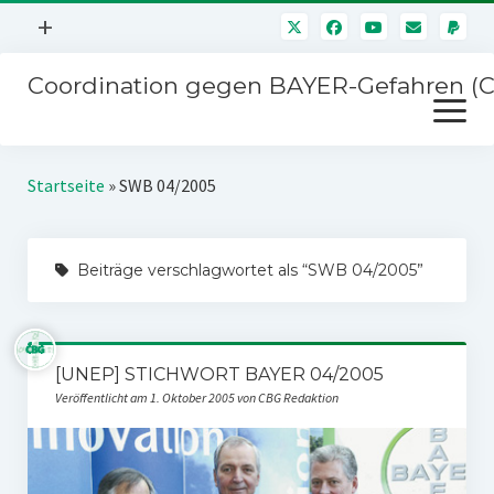
Menü
+
öffnen
Coordination gegen BAYER-Gefahren (
Mitmachen
Menü
Newsletter
öffnen
Presse
Kampagnen
Startseite
»
SWB 04/2005
Über uns
BAYER-Hauptversammlungen
Kontakt
Beiträge verschlagwortet als “SWB 04/2005”
Stichwort BAYER
Impressum
Jahrestagung
Störfälle
[UNEP] STICHWORT BAYER 04/2005
SPENDEN
Veröffentlicht am 1. Oktober 2005 von CBG Redaktion