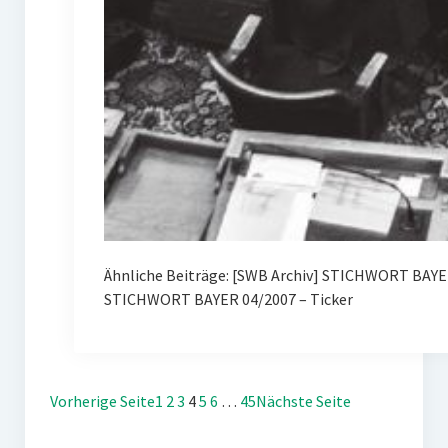
Ähnliche Beiträge: [SWB Archiv] STICHWORT BAY
STICHWORT BAYER 04/2007 – Ticker
Vorherige Seite
1
2
3
4
5
6
…
45
Nächste Seite