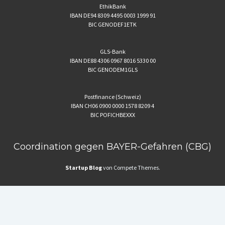
EthikBank
IBAN DE94 8309 4495 0003 1999 91
BIC GENODEF1ETK
GLS-Bank
IBAN DE88 4306 0967 8016 5330 00
BIC GENODEM1GLS
Postfinance (Schweiz)
IBAN CH06 0900 0000 1578 8209 4
BIC POFICHBEXXX
Coordination gegen BAYER-Gefahren (CBG)
Startup Blog
von Compete Themes.