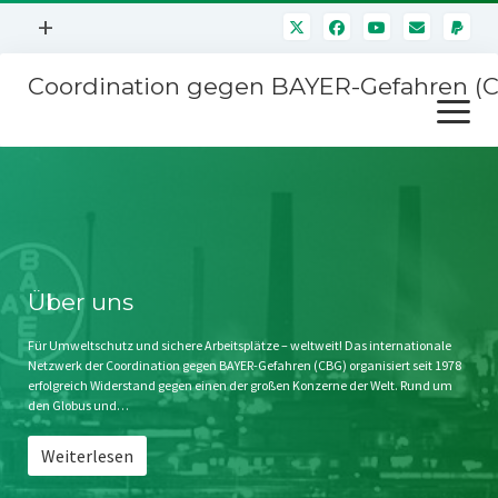
Menü
+
öffnen
Coordination gegen BAYER-Gefahren (
Mitmachen
Menü
Newsletter
öffnen
Presse
Kampagnen
Über uns
BAYER-Hauptversammlungen
Kontakt
Stichwort BAYER
Impressum
Über uns
Jahrestagung
Störfälle
Für Umweltschutz und sichere Arbeitsplätze – weltweit! Das internationale
Netzwerk der Coordination gegen BAYER-Gefahren (CBG) organisiert seit 1978
SPENDEN
erfolgreich Widerstand gegen einen der großen Konzerne der Welt. Rund um
den Globus und…
Weiterlesen