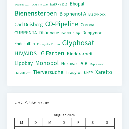
Bhopal
BAYER HV 2019
BAYER HV 2011
BAYER HV 2018
Bienensterben
Bisphenol A
BlackRock
CO-Pipeline
Carl Duisberg
Corona
CURRENTA
Dhünnaue
Duogynon
Donald Trump
Glyphosat
Endosulfan
Fridays for Future
IG Farben
HIV/AIDS
Kinderarbeit
Monopol
Lipobay
Nexavar
PCB
Repression
Tierversuche
Xarelto
Trasylol
UNEP
Steuerflucht
CBG Artikelarchiv
August 2026
M
D
M
D
F
S
S