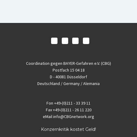
Coordination gegen BAYER-Gefahren e.V. (CBG)
Postfach 15 04 18
D - 40081 Düsseldorf
Deutschland / Germany / Alemania
Fon
+49-(0)211 - 33 39 11
Fax
+49-(0)211 - 26 11 220
eMail
info@CBGnetwork.org
Konzernkritik kostet Geld!