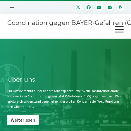
Menü
+
öffnen
Coordination gegen BAYER-Gefahren (
Mitmachen
Menü
Newsletter
öffnen
Presse
Kampagnen
Über uns
BAYER-Hauptversammlungen
Kontakt
Stichwort BAYER
Impressum
Über uns
Jahrestagung
Störfälle
Für Umweltschutz und sichere Arbeitsplätze – weltweit! Das internationale
Netzwerk der Coordination gegen BAYER-Gefahren (CBG) organisiert seit 1978
SPENDEN
erfolgreich Widerstand gegen einen der großen Konzerne der Welt. Rund um
den Globus und…
Weiterlesen