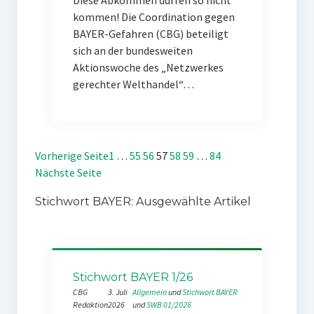
Diese Abkommen dürfen so nicht
kommen! Die Coordination gegen
BAYER-Gefahren (CBG) beteiligt
sich an der bundesweiten
Aktionswoche des „Netzwerkes
gerechter Welthandel“…
Vorherige Seite
1
…
55
56
57
58
59
…
84
Nächste Seite
Stichwort BAYER: Ausgewählte Artikel
Stichwort BAYER 1/26
CBG
3. Juli
Allgemein
 und 
Stichwort BAYER
Redaktion
2026
und 
SWB 01/2026