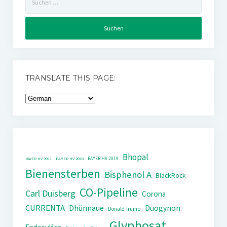
nach:
TRANSLATE THIS PAGE:
Bhopal
BAYER HV 2019
BAYER HV 2011
BAYER HV 2018
Bienensterben
Bisphenol A
BlackRock
CO-Pipeline
Carl Duisberg
Corona
CURRENTA
Dhünnaue
Duogynon
Donald Trump
Glyphosat