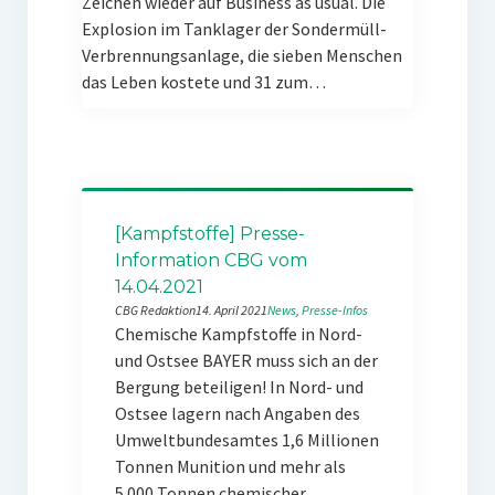
Zeichen wieder auf Business as usual. Die
Explosion im Tanklager der Sondermüll-
Verbrennungsanlage, die sieben Menschen
das Leben kostete und 31 zum…
[Kampfstoffe] Presse-
Information CBG vom
14.04.2021
CBG Redaktion
14. April 2021
News
, 
Presse-Infos
Chemische Kampfstoffe in Nord-
und Ostsee BAYER muss sich an der
Bergung beteiligen! In Nord- und
Ostsee lagern nach Angaben des
Umweltbundesamtes 1,6 Millionen
Tonnen Munition und mehr als
5.000 Tonnen chemischer…