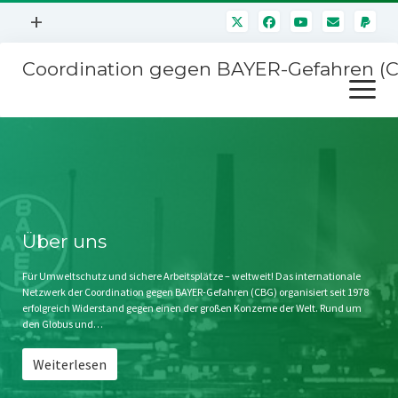
Menü
+
öffnen
Coordination gegen BAYER-Gefahren (
Mitmachen
Menü
Newsletter
öffnen
Presse
Kampagnen
Über uns
BAYER-Hauptversammlungen
Kontakt
Stichwort BAYER
Impressum
Über uns
Jahrestagung
Störfälle
Für Umweltschutz und sichere Arbeitsplätze – weltweit! Das internationale
Netzwerk der Coordination gegen BAYER-Gefahren (CBG) organisiert seit 1978
SPENDEN
erfolgreich Widerstand gegen einen der großen Konzerne der Welt. Rund um
den Globus und…
Weiterlesen