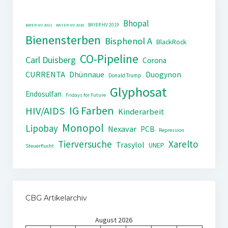
Bhopal
BAYER HV 2019
BAYER HV 2011
BAYER HV 2018
Bienensterben
Bisphenol A
BlackRock
CO-Pipeline
Carl Duisberg
Corona
CURRENTA
Dhünnaue
Duogynon
Donald Trump
Glyphosat
Endosulfan
Fridays for Future
IG Farben
HIV/AIDS
Kinderarbeit
Monopol
Lipobay
Nexavar
PCB
Repression
Tierversuche
Xarelto
Trasylol
UNEP
Steuerflucht
CBG Artikelarchiv
August 2026