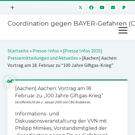
Menü
+
öffnen
Coordination gegen BAYER-Gefahren (
Mitmachen
Menü
Newsletter
öffnen
Presse
Kampagnen
Startseite
»
Presse-Infos
»
[Presse Infos 2015]
Über uns
Pressemitteilungen und Aktuelles
»
[Aachen] Aachen:
BAYER-Hauptversammlungen
Vortrag am 18. Februar zu “100 Jahre Giftgas-Krieg”
Kontakt
Stichwort BAYER
Impressum
Jahrestagung
[Aachen] Aachen: Vortrag am 18.
Störfälle
Februar zu „100 Jahre Giftgas-Krieg“
SPENDEN
Veröffentlicht am 1. Januar 2000 von CBG Redaktion
Informations- und
Diskussionsveranstaltung der VVN mit
Philipp Mimkes, Vorstandsmitglied der