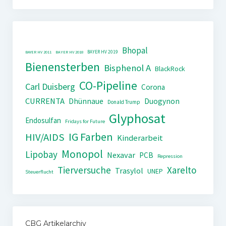
Bhopal
BAYER HV 2019
BAYER HV 2011
BAYER HV 2018
Bienensterben
Bisphenol A
BlackRock
CO-Pipeline
Carl Duisberg
Corona
CURRENTA
Dhünnaue
Duogynon
Donald Trump
Glyphosat
Endosulfan
Fridays for Future
IG Farben
HIV/AIDS
Kinderarbeit
Monopol
Lipobay
Nexavar
PCB
Repression
Tierversuche
Xarelto
Trasylol
UNEP
Steuerflucht
CBG Artikelarchiv