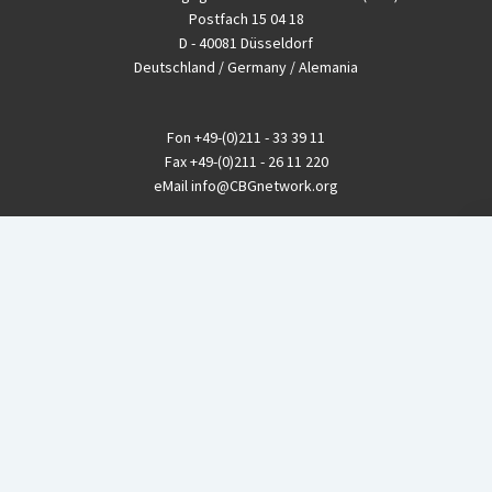
Postfach 15 04 18
D - 40081 Düsseldorf
Deutschland / Germany / Alemania
Fon
+49-(0)211 - 33 39 11
Fax
+49-(0)211 - 26 11 220
eMail
info@CBGnetwork.org
Konzernkritik kostet Geld!
EthikBank
IBAN DE94 8309 4495 0003 1999 91
BIC GENODEF1ETK
GLS-Bank
IBAN DE88 4306 0967 8016 5330 00
BIC GENODEM1GLS
Postfinance (Schweiz)
IBAN CH06 0900 0000 1578 8209 4