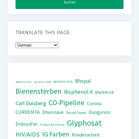
TRANSLATE THIS PAGE:
Bhopal
BAYER HV 2019
BAYER HV 2011
BAYER HV 2018
Bienensterben
Bisphenol A
BlackRock
CO-Pipeline
Carl Duisberg
Corona
CURRENTA
Dhünnaue
Duogynon
Donald Trump
Glyphosat
Endosulfan
Fridays for Future
IG Farben
HIV/AIDS
Kinderarbeit