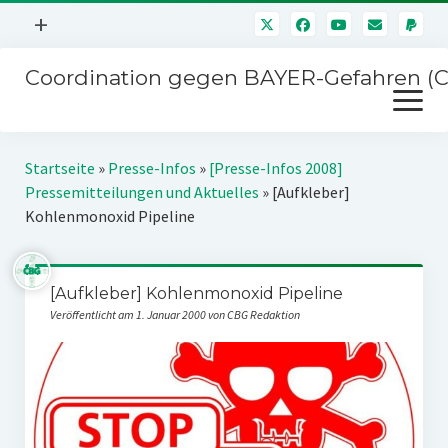
Menü
+
öffnen
Coordination gegen BAYER-Gefahren (
Mitmachen
Menü
Newsletter
öffnen
Presse
Kampagnen
Startseite
»
Presse-Infos
»
[Presse-Infos 2008]
Über uns
Pressemitteilungen und Aktuelles
»
[Aufkleber]
BAYER-Hauptversammlungen
Kohlenmonoxid Pipeline
Kontakt
Stichwort BAYER
Impressum
Jahrestagung
[Aufkleber] Kohlenmonoxid Pipeline
Störfälle
Veröffentlicht am 1. Januar 2000 von CBG Redaktion
SPENDEN