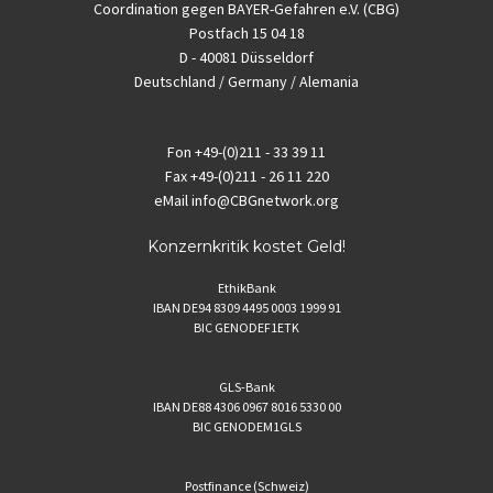
Coordination gegen BAYER-Gefahren e.V. (CBG)
Postfach 15 04 18
D - 40081 Düsseldorf
Deutschland / Germany / Alemania
Fon
+49-(0)211 - 33 39 11
Fax
+49-(0)211 - 26 11 220
eMail
info@CBGnetwork.org
Konzernkritik kostet Geld!
EthikBank
IBAN DE94 8309 4495 0003 1999 91
BIC GENODEF1ETK
GLS-Bank
IBAN DE88 4306 0967 8016 5330 00
BIC GENODEM1GLS
Postfinance (Schweiz)