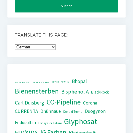
TRANSLATE THIS PAGE:
Bhopal
BAYER HV 2019
BAYER HV 2011
BAYER HV 2018
Bienensterben
Bisphenol A
BlackRock
CO-Pipeline
Carl Duisberg
Corona
CURRENTA
Dhünnaue
Duogynon
Donald Trump
Glyphosat
Endosulfan
Fridays for Future
IG Farben
HIV/AIDS
Kinderarbeit