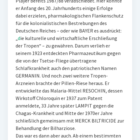
Player bereits 1987/88 verabschiedet. Hier konnte
er Anfang des 20. Jahrhunderts einige Erfolge
dabei erzielen, pharmakologischen Flankenschutz
für die kolonialistischen Bestrebungen des
Deutschen Reiches – oder wie BAYER es ausdrückt:
„
d
ie kulturelle und wirtschaftliche Erschließung
der Tropen“ – zu gewähren. Darum verlieh er
seinem 1923 entdeckten Pharmazeutikum gegen
die von der Tsetse-Fliege übertragene
Schlafkrankheit auch den patriotischen Namen
GERMANIN. Und noch zwei weitere Tropen-
Arzneien brachte der Pillen-Riese heraus. Er
entwickelte das Malaria-Mittel RESOCHIN, dessen
Wirkstoff Chloroquin er 1937 zum Patent
anmeldete, 33 Jahre später LAMPIT gegen die
Chagas-Krankheit und Mitte der 1970er Jahre
schließlich gemeinsam mit MERCK BILTRICIDE zur
Behandlung der Bilharziose.
Das war es dann aber auch. Ab einem bestimmten