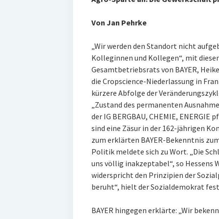
Von Jan Pehrke
„Wir werden den Standort nicht aufge
Kolleginnen und Kollegen“, mit diesen
Gesamtbetriebsrats von BAYER, Heike 
die Cropscience-Niederlassung in Frank
kürzere Abfolge der Veränderungszyk
„Zustand des permanenten Ausnahmezu
der IG BERGBAU, CHEMIE, ENERGIE pfli
sind eine Zäsur in der 162-jährigen K
zum erklärten BAYER-Bekenntnis zum 
Politik meldete sich zu Wort. „Die Sch
uns völlig inakzeptabel“, so Hessens 
widerspricht den Prinzipien der Sozia
beruht“, hielt der Sozialdemokrat fest
BAYER hingegen erklärte: „Wir bekenn