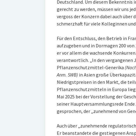
Deutschland. Um diesem Bekenntnis i
gerecht zu werden, müssen wir uns jed
vergoss der Konzern dabei auch über d
schmerzhaft für viele Kolleginnen und
Für den Entschluss, den Betrieb in Fr
aufzugeben und in Dormagen 200 von 1
er vor allem die wachsende Konkurrenz
verantwortlich. „In den vergangenen 
Pflanzenschutzmittel-Generika
(Nach
Anm. SWB)
in Asien große Überkapazit
Niedrigstpreisen in den Markt, die te
Pflanzenschutzmitteln in Europa lieg
Mai 2025 bei der Vorstellung der Gesch
seiner Hauptversammlungsrede Ende A
gesprochen, der „zunehmend von Gener
Auch über „zunehmende regulatorisch
Er beanstandete die gestiegenen Ans