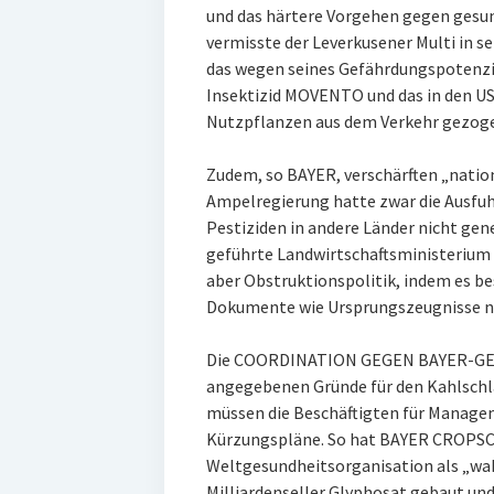
und das härtere Vorgehen gegen gesund
vermisste der Leverkusener Multi in 
das wegen seines Gefährdungspotenzia
Insektizid MOVENTO und das in den US
Nutzpflanzen aus dem Verkehr gezoge
Zudem, so BAYER, verschärften „natio
Ampelregierung hatte zwar die Ausfuh
Pestiziden in andere Länder nicht gen
geführte Landwirtschaftsministerium 
aber Obstruktionspolitik, indem es b
Dokumente wie Ursprungszeugnisse ni
Die COORDINATION GEGEN BAYER-GEFA
angegebenen Gründe für den Kahlschl
müssen die Beschäftigten für Manage
Kürzungspläne. So hat BAYER CROPSC
Weltgesundheitsorganisation als „wah
Milliardenseller Glyphosat gebaut un