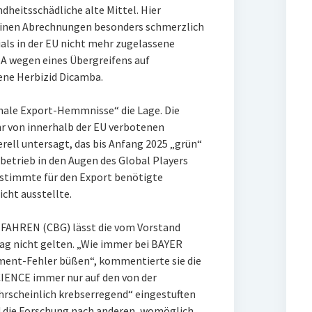
heitsschädliche alte Mittel. Hier
seinen Abrechnungen besonders schmerzlich
ls in der EU nicht mehr zugelassene
A wegen eines Übergreifens auf
ne Herbizid Dicamba.
nale Export-Hemmnisse“ die Lage. Die
r von innerhalb der EU verbotenen
erell untersagt, das bis Anfang 2025 „grün“
betrieb in den Augen des Global Players
estimmte für den Export benötigte
cht ausstellte.
HREN (CBG) lässt die vom Vorstand
ag nicht gelten. „Wie immer bei BAYER
ment-Fehler büßen“, kommentierte sie die
IENCE immer nur auf den von der
rscheinlich krebserregend“ eingestuften
d die Forschung nach anderen, womöglich