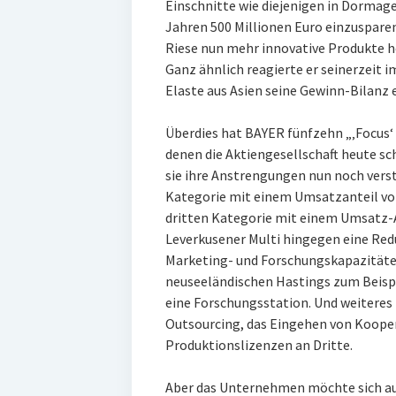
Einschnitte wie diejenigen in Dormage
Jahren 500 Millionen Euro einzuspare
Riese nun mehr innovative Produkte he
Ganz ähnlich reagierte er seinerzeit i
Elaste aus Asien seine Gewinn-Bilanz 
Überdies hat BAYER fünfzehn „‚Focus‘ m
denen die Aktiengesellschaft heute s
sie ihre Anstrengungen nun noch verst
Kategorie mit einem Umsatzanteil von
dritten Kategorie mit einem Umsatz-A
Leverkusener Multi hingegen eine Redu
Marketing- und Forschungskapazitäten
neuseeländischen Hastings zum Beispi
eine Forschungsstation. Und weiteres
Outsourcing, das Eingehen von Koope
Produktionslizenzen an Dritte.
Aber das Unternehmen möchte sich auc