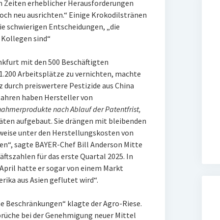
n Zeiten erheblicher Herausforderungen
och neu ausrichten.“ Einige Krokodilstränen
ie schwierigen Entscheidungen, „die
 Kollegen sind“
ankfurt mit den 500 Beschäftigten
.200 Arbeitsplätze zu vernichten, machte
 durch preiswertere Pestizide aus China
Jahren haben Hersteller von
ahmerprodukte nach Ablauf der Patentfrist,
äten aufgebaut. Sie drängen mit bleibenden
ilweise unter den Herstellungskosten von
en“, sagte BAYER-Chef Bill Anderson Mitte
äftszahlen für das erste Quartal 2025. In
pril hatte er sogar von einem Markt
ika aus Asien geflutet wird“.
e Beschränkungen“ klagte der Agro-Riese.
prüche bei der Genehmigung neuer Mittel