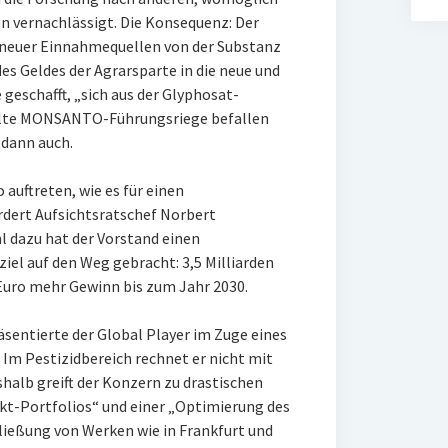
n vernachlässigt. Die Konsequenz: Der
neuer Einnahmequellen von der Substanz
des Geldes der Agrarsparte in die neue und
 geschafft, „sich aus der Glyphosat-
e alte MONSANTO-Führungsriege befallen
n
dann auch.
uftreten, wie es für einen
dert Aufsichtsratschef Norbert
hl dazu hat der Vorstand einen
iel auf den Weg gebracht: 3,5 Milliarden
Euro mehr Gewinn bis zum Jahr 2030.
sentierte der Global Player im Zuge eines
 Im Pestizidbereich rechnet er nicht mit
halb greift der Konzern zu drastischen
ukt-Portfolios“ und einer „Optimierung des
ließung von Werken wie in Frankfurt und