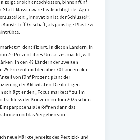
n zeigt er sich entschlossen, binnen fünf
n. Statt Massenware beabsichtigt der Agro-
rzustellen: „Innovation ist der Schlüssel“.
m Kunststoff-Geschäft, als günstige Plaste &
eintrübte.
arkets“ identifiziert. In diesen Ländern, in
chon 70 Prozent ihres Umsatzes macht, will
ärken. In den 48 Ländern der zweiten
 25 Prozent und den über 70 Ländern der
nteil von fünf Prozent plant der
zierung der Aktivitäten. Die dortigen
 schlägt er den „Focus markets“ zu. Im
el schloss der Konzern im Juni 2025 schon
 Einsparpotenzial eröffnen dann das
rationen und das Vergeben von
h neue Märkte jenseits des Pestizid- und