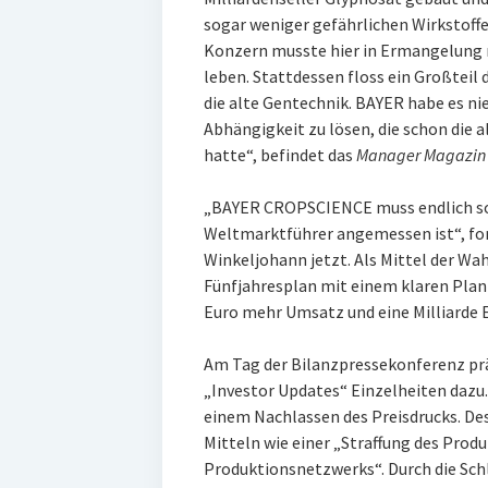
sogar weniger gefährlichen Wirkstoffe
Konzern musste hier in Ermangelung 
leben. Stattdessen floss ein Großteil 
die alte Gentechnik. BAYER habe es nie
Abhängigkeit zu lösen, die schon di
hatte“, befindet das
Manager Magazi
„BAYER CROPSCIENCE muss endlich so a
Weltmarktführer angemessen ist“, for
Winkeljohann jetzt. Als Mittel der Wa
Fünfjahresplan mit einem klaren Planz
Euro mehr Umsatz und eine Milliarde 
Am Tag der Bilanzpressekonferenz prä
„Investor Updates“ Einzelheiten dazu.
einem Nachlassen des Preisdrucks. Des
Mitteln wie einer „Straffung des Prod
Produktionsnetzwerks“. Durch die Sch