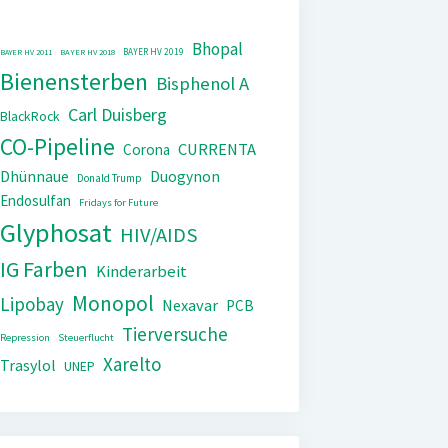
Bhopal
BAYER HV 2019
BAYER HV 2011
BAYER HV 2018
Bienensterben
Bisphenol A
Carl Duisberg
BlackRock
CO-Pipeline
CURRENTA
Corona
Dhünnaue
Duogynon
Donald Trump
Endosulfan
Fridays for Future
Glyphosat
HIV/AIDS
IG Farben
Kinderarbeit
Monopol
Lipobay
Nexavar
PCB
Tierversuche
Repression
Steuerflucht
Xarelto
Trasylol
UNEP