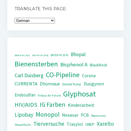
TRANSLATE THIS PAGE:
Bhopal
BAYER HV 2019
BAYER HV 2011
BAYER HV 2018
Bienensterben
Bisphenol A
BlackRock
CO-Pipeline
Carl Duisberg
Corona
CURRENTA
Dhünnaue
Duogynon
Donald Trump
Glyphosat
Endosulfan
Fridays for Future
IG Farben
HIV/AIDS
Kinderarbeit
Monopol
Lipobay
Nexavar
PCB
Repression
Tierversuche
Xarelto
Trasylol
UNEP
Steuerflucht