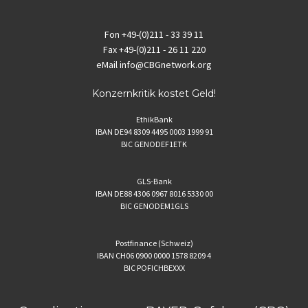
Fon
+49-(0)211 - 33 39 11
Fax
+49-(0)211 - 26 11 220
eMail
info@CBGnetwork.org
Konzernkritik kostet Geld!
EthikBank
IBAN DE94 8309 4495 0003 1999 91
BIC GENODEF1ETK
GLS-Bank
IBAN DE88 4306 0967 8016 5330 00
BIC GENODEM1GLS
Postfinance (Schweiz)
IBAN CH06 0900 0000 1578 8209 4
BIC POFICHBEXXX