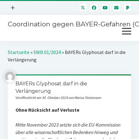
Menü
+
öffnen
Coordination gegen BAYER-Gefahren (
Mitmachen
Menü
Newsletter
öffnen
Presse
Kampagnen
Startseite
»
SWB 01/2024
»
BAYERs Glyphosat darf in die
Über uns
Verlängerung
BAYER-Hauptversammlungen
Kontakt
Stichwort BAYER
Impressum
BAYERs Glyphosat darf in die
Jahrestagung
Verlängerung
Störfälle
Veröffentlicht am 30. Oktober 2024 von Marius Stelzmann
SPENDEN
Ohne Rücksicht auf Verluste
Mitte November 2023 setzte sich die EU-Kommission
über alle wissenschaftlichen Bedenken hinweg und