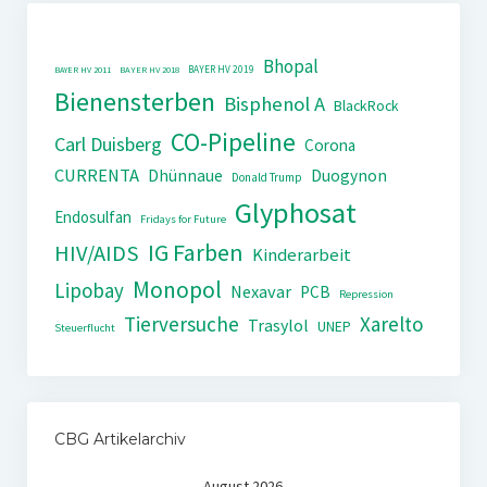
Bhopal
BAYER HV 2019
BAYER HV 2011
BAYER HV 2018
Bienensterben
Bisphenol A
BlackRock
CO-Pipeline
Carl Duisberg
Corona
CURRENTA
Dhünnaue
Duogynon
Donald Trump
Glyphosat
Endosulfan
Fridays for Future
IG Farben
HIV/AIDS
Kinderarbeit
Monopol
Lipobay
Nexavar
PCB
Repression
Tierversuche
Xarelto
Trasylol
UNEP
Steuerflucht
CBG Artikelarchiv
August 2026