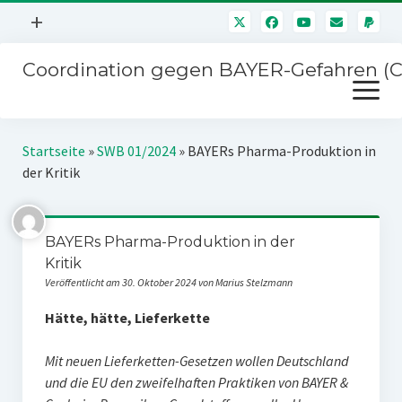
Menü
+
öffnen
Coordination gegen BAYER-Gefahren (
Mitmachen
Menü
Newsletter
öffnen
Presse
Kampagnen
Startseite
»
SWB 01/2024
»
BAYERs Pharma-Produktion in
Über uns
der Kritik
BAYER-Hauptversammlungen
Kontakt
Stichwort BAYER
Impressum
BAYERs Pharma-Produktion in der
Jahrestagung
Kritik
Störfälle
Veröffentlicht am 30. Oktober 2024 von Marius Stelzmann
SPENDEN
Hätte, hätte, Lieferkette
Mit neuen Lieferketten-Gesetzen wollen Deutschland
und die EU den zweifelhaften Praktiken von BAYER &