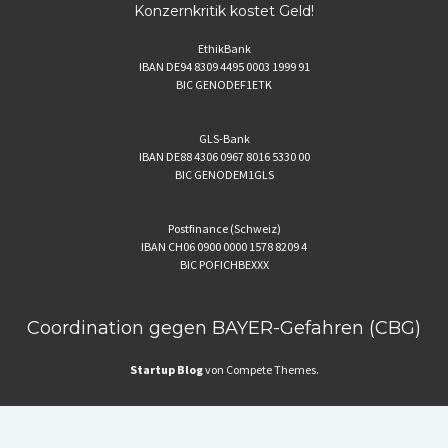
Konzernkritik kostet Geld!
EthikBank
IBAN DE94 8309 4495 0003 1999 91
BIC GENODEF1ETK
GLS-Bank
IBAN DE88 4306 0967 8016 5330 00
BIC GENODEM1GLS
Postfinance (Schweiz)
IBAN CH06 0900 0000 1578 8209 4
BIC POFICHBEXXX
Coordination gegen BAYER-Gefahren (CBG)
Startup Blog
von Compete Themes.