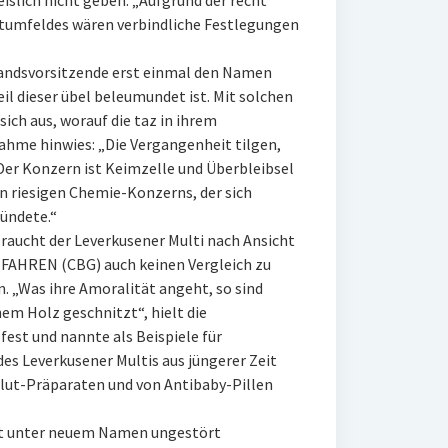
lich nicht geben. „Aufgrund der recht
tumfeldes wären verbindliche Festlegungen
tandsvorsitzende erst einmal den Namen
 dieser übel beleumundet ist. Mit solchen
ch aus, worauf die taz in ihrem
me hinwies: „Die Vergangenheit tilgen,
 Der Konzern ist Keimzelle und Überbleibsel
n riesigen Chemie-Konzerns, der sich
ündete.“
raucht der Leverkusener Multi nach Ansicht
HREN (CBG) auch keinen Vergleich zu
. „Was ihre Amoralität angeht, so sind
 Holz geschnitzt“, hielt die
fest und nannte als Beispiele für
es Leverkusener Multis aus jüngerer Zeit
Blut-Präparaten und von Antibaby-Pillen
t unter neuem Namen ungestört