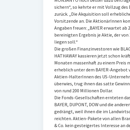
MONSANTO noch besser dazu beitragen
sichern“, so kehrte er mit Vollzug des
zurück. „Die Akquisition soll erheblic
Vorsitzende an. Die AktionärInnen ko
Angaben freuen: „BAYER erwartet ab 2
bereinigten Ergebnis je Aktie, der vo
liegen soll.“
Die großen Finanzinvestoren wie BL
HATHAWAY kassieren jetzt schon kräftig
Monaten massenhaft zu einem Preis 
erheblich unter dem BAYER-Angebot vo
Aktien-HalterInnen des US-Unterneh
überwies, trug ihnen das satte Gewinn
von rund 200 Millionen Dollar.
Die Fonds-Gesellschaften ernteten das,
BAYER, DUPONT, DOW und die anderen
gedrängt, weil ihnen die im Landwirts
reichten. Aktien-Pakete von allen B
& Co. kein gesteigertes Interesse an