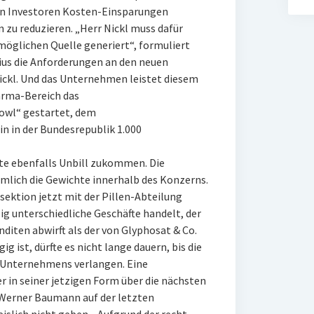
den Investoren Kosten-Einsparungen
 zu reduzieren. „Herr Nickl muss dafür
möglichen Quelle generiert“, formuliert
ius die Anforderungen an den neuen
ckl. Und das Unternehmen leistet diesem
arma-Bereich das
owl“ gestartet, dem
n in der Bundesrepublik 1.000
nte ebenfalls Unbill zukommen. Die
lich die Gewichte innerhalb des Konzerns.
ektion jetzt mit der Pillen-Abteilung
ig unterschiedliche Geschäfte handelt, der
iten abwirft als der von Glyphosat & Co.
ist, dürfte es nicht lange dauern, bis die
s Unternehmens verlangen. Eine
r in seiner jetzigen Form über die nächsten
Werner Baumann auf der letzten