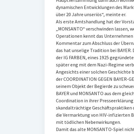
Hauptversammlung dann auch wohlweis
dynamischen Entwicklungen des Mark
über 20 Jahre unseriös“, meinte er.
Als erste Amtshandlung hat der Vors
„MONSANTO“ verschwinden lassen, weil
Operationen kennt das Unternehmen si
Kommentar zum Abschluss der Übernah
das hat unselige Tradition bei BAYER.
der IG FARBEN, eines 1925 gegründete
später eng mit dem Nazi-Regime verb
Angesichts einer solchen Geschichte b
der COORDINATION GEGEN BAYER-GEFA
seinem Objekt der Begierde zu scheuen
BAYER und MONSANTO aus dem gleichem
Coordination in ihrer Presseerklärung 
skandalträchtige Geschäftspraktiken d
die Vermarktung von HIV-infizierten 
mit tödlichen Nebenwirkungen.
Damit das alte MONSANTO-Spiel nich