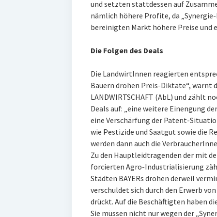
und setzten stattdessen auf Zusammen
nämlich höhere Profite, da „Synergie-
bereinigten Markt höhere Preise und e
Die Folgen des Deals
Die LandwirtInnen reagierten entspre
Bauern drohen Preis-Diktate“, war
LANDWIRTSCHAFT (AbL) und zählt noc
Deals auf: „eine weitere Einengung d
eine Verschärfung der Patent-Situatio
wie Pestizide und Saatgut sowie die Re
werden dann auch die VerbraucherInn
Zu den Hauptleidtragenden der mit d
forcierten Agro-Industrialisierung zä
Städten BAYERs drohen derweil vermi
verschuldet sich durch den Erwerb v
drückt. Auf die Beschäftigten haben d
Sie müssen nicht nur wegen der „Syner