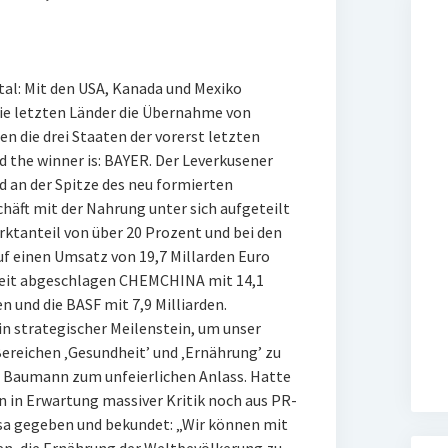
tal: Mit den USA, Kanada und Mexiko
ie letzten Länder die Übernahme von
die drei Staaten der vorerst letzten
 the winner is: BAYER. Der Leverkusener
 an der Spitze des neu formierten
häft mit der Nahrung unter sich aufgeteilt
rktanteil von über 20 Prozent und bei den
Auf einen Umsatz von 19,7 Millarden Euro
eit abgeschlagen CHEMCHINA mit 14,1
n und die BASF mit 7,9 Milliarden.
 strategischer Meilenstein, um unser
Bereichen ‚Gesundheit’ und ‚Ernährung’ zu
r Baumann zum unfeierlichen Anlass. Hatte
n in Erwartung massiver Kritik noch aus PR-
sa gegeben und bekundet: „Wir können mit