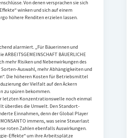
schlüsse. Von denen versprachen sie sich
Effekte“ winken und sich auf einem
rgo höhere Renditen erzielen lassen.
chend alarmiert. „Für Bäuerinnen und
nt die ARBEITSGEMEINSCHAFT BÄUERLICHE
h mehr Risiken und Nebenwirkungen des
er Sorten-Auswahl, mehr Abhängigkeiten und
n“. Die höheren Kosten für Betriebsmittel
duzierung der Vielfalt auf den Äckern
en zu spüren bekommen.
er letzten Konzentrationswelle noch einmal
hlt überdies die Umwelt. Den Standort-
nderte Einnahmen, denn der Global Player
on MONSANTO immens, was seine Steuerlast
iese roten Zahlen ebenfalls Auswirkungen.
gie-Effekte“ um ihre Arbeitsplätze