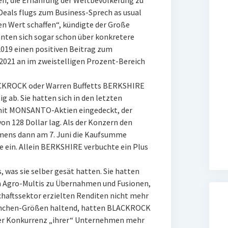
, die Ernährung der Weltbevölkerung zu
 Deals flugs zum Business-Sprech as usual
hen Wert schaffen“, kündigte der Große
nnten sich sogar schon über konkretere
019 einen positiven Beitrag zum
n 2021 an im zweistelligen Prozent-Bereich
ACKROCK oder Warren Buffetts BERKSHIRE
 ab. Sie hatten sich in den letzten
mit MONSANTO-Aktien eingedeckt, der
n 128 Dollar lag. Als der Konzern den
mens dann am 7. Juni die Kaufsumme
e ein. Allein BERKSHIRE verbuchte ein Plus
 was sie selber gesät hatten. Sie hatten
 Agro-Multis zu Übernahmen und Fusionen,
chaftssektor erzielten Renditen nicht mehr
ranchen-Größen haltend, hatten BLACKROCK
 der Konkurrenz „ihrer“ Unternehmen mehr