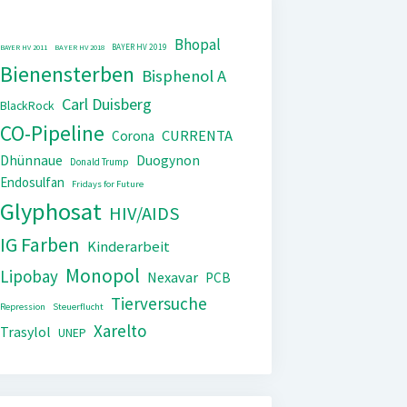
Bhopal
BAYER HV 2019
BAYER HV 2011
BAYER HV 2018
Bienensterben
Bisphenol A
Carl Duisberg
BlackRock
CO-Pipeline
CURRENTA
Corona
Dhünnaue
Duogynon
Donald Trump
Endosulfan
Fridays for Future
Glyphosat
HIV/AIDS
IG Farben
Kinderarbeit
Monopol
Lipobay
Nexavar
PCB
Tierversuche
Repression
Steuerflucht
Xarelto
Trasylol
UNEP