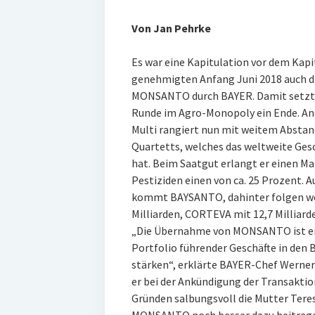
Von Jan Pehrke
Es war eine Kapitulation vor dem Kapi
genehmigten Anfang Juni 2018 auch d
MONSANTO durch BAYER. Damit setzten 
Runde im Agro-Monopoly ein Ende. And
Multi rangiert nun mit weitem Abstand
Quartetts, welches das weltweite Gesc
hat. Beim Saatgut erlangt er einen Ma
Pestiziden einen von ca. 25 Prozent. 
kommt BAYSANTO, dahinter folgen w
Milliarden, CORTEVA mit 12,7 Milliarde
„Die Übernahme von MONSANTO ist ein
Portfolio führender Geschäfte in den 
stärken“, erklärte BAYER-Chef Werne
er bei der Ankündigung der Transaktio
Gründen salbungsvoll die Mutter Tere