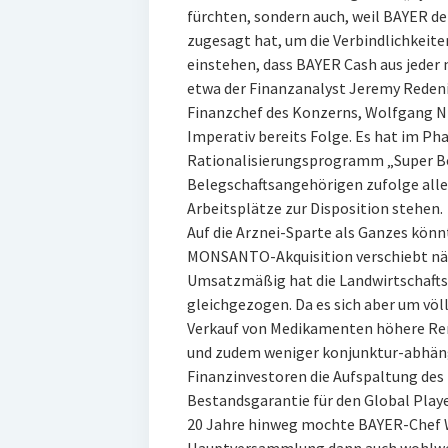
fürchten, sondern auch, weil BAYER 
zugesagt hat, um die Verbindlichkeiten
einstehen, dass BAYER Cash aus jeder 
etwa der Finanzanalyst Jeremy Reden
Finanzchef des Konzerns, Wolfgang Ni
Imperativ bereits Folge. Es hat im Ph
Rationalisierungsprogramm „Super B
Belegschaftsangehörigen zufolge allei
Arbeitsplätze zur Disposition stehen.
Auf die Arznei-Sparte als Ganzes kön
MONSANTO-Akquisition verschiebt näm
Umsatzmäßig hat die Landwirtschaftss
gleichgezogen. Da es sich aber um völl
Verkauf von Medikamenten höhere Rend
und zudem weniger konjunktur-abhängig 
Finanzinvestoren die Aufspaltung de
Bestandsgarantie für den Global Playe
20 Jahre hinweg mochte BAYER-Chef 