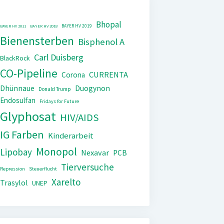
Bhopal
BAYER HV 2019
BAYER HV 2011
BAYER HV 2018
Bienensterben
Bisphenol A
Carl Duisberg
BlackRock
CO-Pipeline
CURRENTA
Corona
Dhünnaue
Duogynon
Donald Trump
Endosulfan
Fridays for Future
Glyphosat
HIV/AIDS
IG Farben
Kinderarbeit
Monopol
Lipobay
Nexavar
PCB
Tierversuche
Repression
Steuerflucht
Xarelto
Trasylol
UNEP