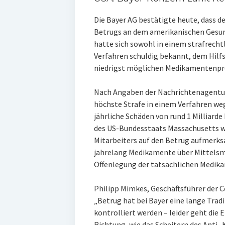
Die Bayer AG bestätigte heute, dass d
Betrugs an dem amerikanischen Gesun
hatte sich sowohl in einem strafrechtl
Verfahren schuldig bekannt, dem Hilf
niedrigst möglichen Medikamentenpre
Nach Angaben der Nachrichtenagentur 
höchste Strafe in einem Verfahren w
jährliche Schäden von rund 1 Milliarde
des US-Bundesstaats Massachusetts w
Mitarbeiters auf den Betrug aufmer
jahrelang Medikamente über Mittelsm
Offenlegung der tatsächlichen Medika
Philipp Mimkes, Geschäftsführer der 
„Betrug hat bei Bayer eine lange Trad
kontrolliert werden – leider geht die 
Richtung, wie das Scheitern des Anti-