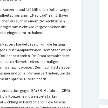
er Konzern rund 250 Millionen Dollar wegen
dheitsprogramm „Medicaid“ zahlt. Bayer
ichen als auch in einem zivilrechtlichen
sprogramm nicht wie vorgeschrieben die
ise eingeräumt zu haben.
Reuters handelt es sich um die bislang
egen Preismanipulationen. Dem Staat waren
 Dollar entstanden. Die Staatsanwaltschaft
ar durch Hinweise eines ehemaligen
ksam gemacht worden. Demnach hatte Bayer
änner und Scheinfirmen vertrieben, um die
mentenpreise zu verhindern.
Coordination gegen BAYER- Gefahren (CBG):
ition. Konzerne müssen viel stärker
Entwicklung in Deutschland in die falsche
 Korruptionsregisters im Bundesrat gezeigt