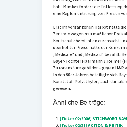
hat.“ Mimkes fordert die Entlassung 
eine Reglementierung von Preisen vo
Erst im vergangenen Herbst hatte di
Zentrale wegen mutmaßlicher Preisa
Kautschukchemikalien durchsucht. In
überhöhter Preise hatte der Konzern v
„Medicare“ und „Medicaid“ bezahlt. Be
Bayer-Tochter Haarmann & Reimer (H&
Zitronensäure gebildet – gegen H&R w
In den 80er Jahren beteiligte sich Ba
Kunststoff Polyethylen, auch damals
gewesen.
Ähnliche Beiträge:
[Ticker 02/2006] STICHWORT BAYE
[Ticker 02/21] AKTION & KRITIK