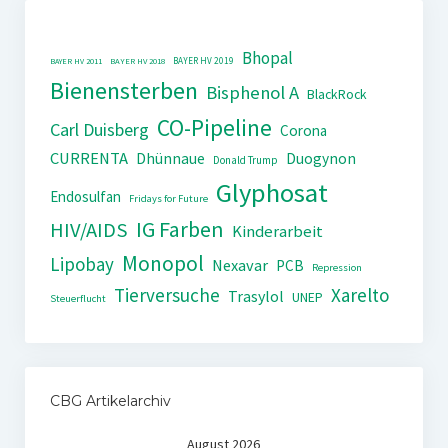
Bhopal
BAYER HV 2019
BAYER HV 2011
BAYER HV 2018
Bienensterben
Bisphenol A
BlackRock
CO-Pipeline
Carl Duisberg
Corona
CURRENTA
Dhünnaue
Duogynon
Donald Trump
Glyphosat
Endosulfan
Fridays for Future
IG Farben
HIV/AIDS
Kinderarbeit
Monopol
Lipobay
Nexavar
PCB
Repression
Tierversuche
Xarelto
Trasylol
UNEP
Steuerflucht
CBG Artikelarchiv
August 2026