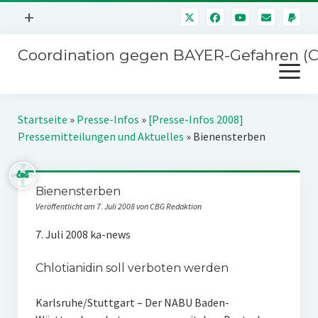
Menü
+
öffnen
Coordination gegen BAYER-Gefahren (
Mitmachen
Menü
Newsletter
öffnen
Presse
Kampagnen
Startseite
»
Presse-Infos
»
[Presse-Infos 2008]
Über uns
Pressemitteilungen und Aktuelles
»
Bienensterben
BAYER-Hauptversammlungen
Kontakt
Stichwort BAYER
Impressum
Bienensterben
Jahrestagung
Veröffentlicht am 7. Juli 2008 von CBG Redaktion
Störfälle
7. Juli 2008 ka-news
SPENDEN
Chlotianidin soll verboten werden
Karlsruhe/Stuttgart – Der NABU Baden-