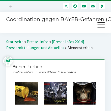
Menü
+
öffnen
Coordination gegen BAYER-Gefahren (
Mitmachen
Menü
Newsletter
öffnen
Presse
Kampagnen
Startseite
»
Presse-Infos
»
[Presse Infos 2014]
Über uns
Pressemitteilungen und Aktuelles
»
Bienensterben
BAYER-Hauptversammlungen
Kontakt
Stichwort BAYER
Impressum
Bienensterben
Jahrestagung
Veröffentlicht am 31. Januar 2014 von CBG Redaktion
Störfälle
SPENDEN