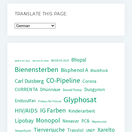
TRANSLATE THIS PAGE:
Bhopal
BAYER HV 2019
BAYER HV 2011
BAYER HV 2018
Bienensterben
Bisphenol A
BlackRock
CO-Pipeline
Carl Duisberg
Corona
CURRENTA
Dhünnaue
Duogynon
Donald Trump
Glyphosat
Endosulfan
Fridays for Future
IG Farben
HIV/AIDS
Kinderarbeit
Monopol
Lipobay
Nexavar
PCB
Repression
Tierversuche
Xarelto
Trasylol
UNEP
Steuerflucht