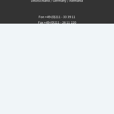
Deutschland / Germany / Alemania
Fon
+49-(0)211 - 33 39 11
Fax
+49-(0)211 - 26 11 220
eMail
info@CBGnetwork.org
Konzernkritik kostet Geld!
EthikBank
IBAN DE94 8309 4495 0003 1999 91
BIC GENODEF1ETK
GLS-Bank
IBAN DE88 4306 0967 8016 5330 00
BIC GENODEM1GLS
Postfinance (Schweiz)
IBAN CH06 0900 0000 1578 8209 4
BIC POFICHBEXXX