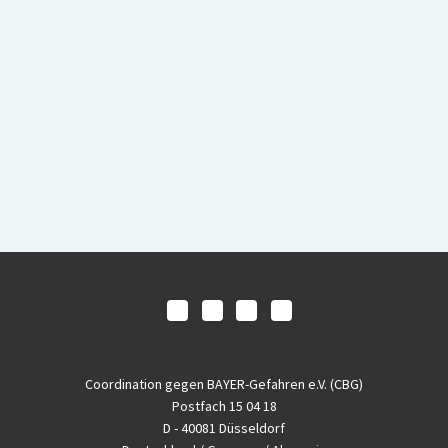
Coordination gegen BAYER-Gefahren e.V. (CBG)
Postfach 15 04 18
D - 40081 Düsseldorf