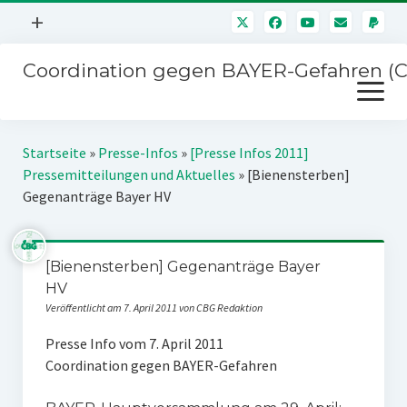
Menü
+
öffnen
Coordination gegen BAYER-Gefahren (
Mitmachen
Menü
Newsletter
öffnen
Presse
Kampagnen
Startseite
»
Presse-Infos
»
[Presse Infos 2011]
Über uns
Pressemitteilungen und Aktuelles
»
[Bienensterben]
BAYER-Hauptversammlungen
Gegenanträge Bayer HV
Kontakt
Stichwort BAYER
Impressum
Jahrestagung
[Bienensterben] Gegenanträge Bayer
Störfälle
HV
SPENDEN
Veröffentlicht am 7. April 2011 von CBG Redaktion
Presse Info vom 7. April 2011
Coordination gegen BAYER-Gefahren