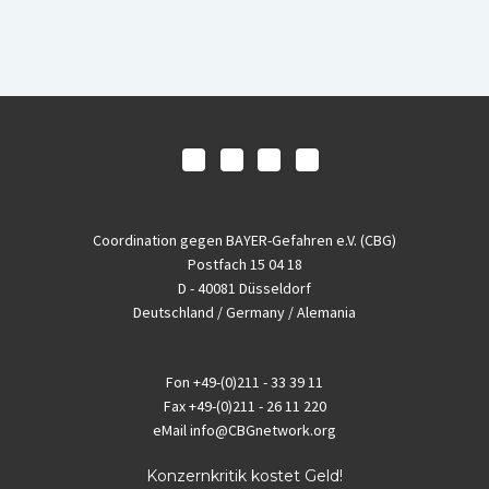
Coordination gegen BAYER-Gefahren e.V. (CBG)
Postfach 15 04 18
D - 40081 Düsseldorf
Deutschland / Germany / Alemania
Fon
+49-(0)211 - 33 39 11
Fax
+49-(0)211 - 26 11 220
eMail
info@CBGnetwork.org
Konzernkritik kostet Geld!