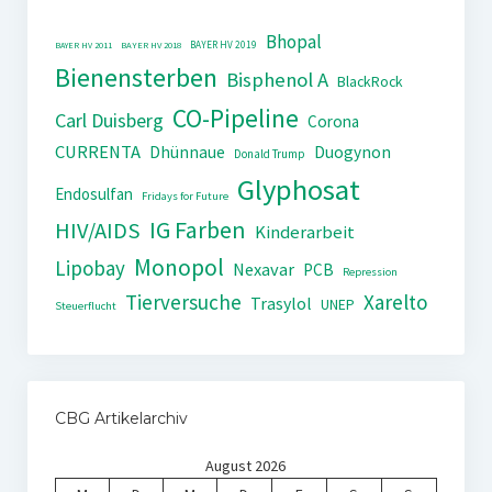
Bhopal
BAYER HV 2019
BAYER HV 2011
BAYER HV 2018
Bienensterben
Bisphenol A
BlackRock
CO-Pipeline
Carl Duisberg
Corona
CURRENTA
Dhünnaue
Duogynon
Donald Trump
Glyphosat
Endosulfan
Fridays for Future
IG Farben
HIV/AIDS
Kinderarbeit
Monopol
Lipobay
Nexavar
PCB
Repression
Tierversuche
Xarelto
Trasylol
UNEP
Steuerflucht
CBG Artikelarchiv
August 2026