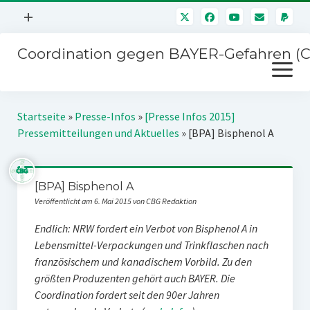
Menü
+
öffnen
Coordination gegen BAYER-Gefahren (
Mitmachen
Menü
Newsletter
öffnen
Presse
Kampagnen
Startseite
»
Presse-Infos
»
[Presse Infos 2015]
Über uns
Pressemitteilungen und Aktuelles
»
[BPA] Bisphenol A
BAYER-Hauptversammlungen
Kontakt
Stichwort BAYER
Impressum
[BPA] Bisphenol A
Jahrestagung
Veröffentlicht am 6. Mai 2015 von CBG Redaktion
Störfälle
Endlich: NRW fordert ein Verbot von Bisphenol A in
SPENDEN
Lebensmittel-Verpackungen und Trinkflaschen nach
französischem und kanadischem Vorbild. Zu den
größten Produzenten gehört auch BAYER. Die
Coordination fordert seit den 90er Jahren