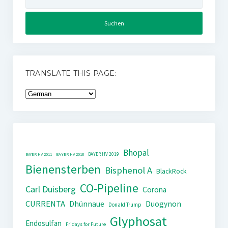
nach:
TRANSLATE THIS PAGE:
Bhopal
BAYER HV 2019
BAYER HV 2011
BAYER HV 2018
Bienensterben
Bisphenol A
BlackRock
CO-Pipeline
Carl Duisberg
Corona
CURRENTA
Dhünnaue
Duogynon
Donald Trump
Glyphosat
Endosulfan
Fridays for Future