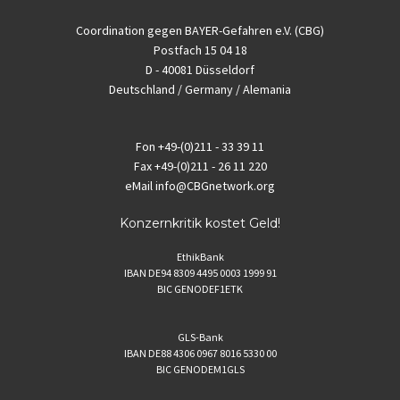
Coordination gegen BAYER-Gefahren e.V. (CBG)
Postfach 15 04 18
D - 40081 Düsseldorf
Deutschland / Germany / Alemania
Fon
+49-(0)211 - 33 39 11
Fax
+49-(0)211 - 26 11 220
eMail
info@CBGnetwork.org
Konzernkritik kostet Geld!
EthikBank
IBAN DE94 8309 4495 0003 1999 91
BIC GENODEF1ETK
GLS-Bank
IBAN DE88 4306 0967 8016 5330 00
BIC GENODEM1GLS