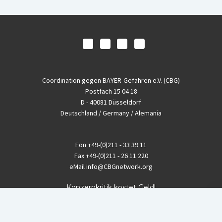
Coordination gegen BAYER-Gefahren e.V. (CBG)
Postfach 15 04 18
D - 40081 Düsseldorf
Deutschland / Germany / Alemania
Fon
+49-(0)211 - 33 39 11
Fax
+49-(0)211 - 26 11 220
eMail
info@CBGnetwork.org
Konzernkritik kostet Geld!
EthikBank
IBAN DE94 8309 4495 0003 1999 91