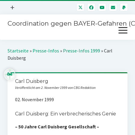
Menü
+
öffnen
Coordination gegen BAYER-Gefahren (
Mitmachen
Menü
Newsletter
öffnen
Presse
Kampagnen
Startseite
»
Presse-Infos
»
Presse-Infos 1999
»
Carl
Über uns
Duisberg
BAYER-Hauptversammlungen
Kontakt
Stichwort BAYER
Impressum
Carl Duisberg
Jahrestagung
Veröffentlicht am 2. November 1999 von CBG Redaktion
Störfälle
02. November 1999
SPENDEN
Carl Duisberg: Ein verbrecherisches Genie
– 50 Jahre Carl Duisberg Gesellschaft –