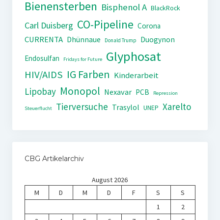
Bienensterben
Bisphenol A
BlackRock
CO-Pipeline
Carl Duisberg
Corona
CURRENTA
Dhünnaue
Duogynon
Donald Trump
Glyphosat
Endosulfan
Fridays for Future
IG Farben
HIV/AIDS
Kinderarbeit
Monopol
Lipobay
Nexavar
PCB
Repression
Tierversuche
Xarelto
Trasylol
UNEP
Steuerflucht
CBG Artikelarchiv
August 2026
M
D
M
D
F
S
S
1
2