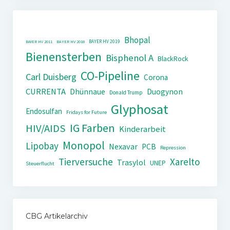
Bhopal
BAYER HV 2019
BAYER HV 2011
BAYER HV 2018
Bienensterben
Bisphenol A
BlackRock
CO-Pipeline
Carl Duisberg
Corona
CURRENTA
Dhünnaue
Duogynon
Donald Trump
Glyphosat
Endosulfan
Fridays for Future
IG Farben
HIV/AIDS
Kinderarbeit
Monopol
Lipobay
Nexavar
PCB
Repression
Tierversuche
Xarelto
Trasylol
UNEP
Steuerflucht
CBG Artikelarchiv