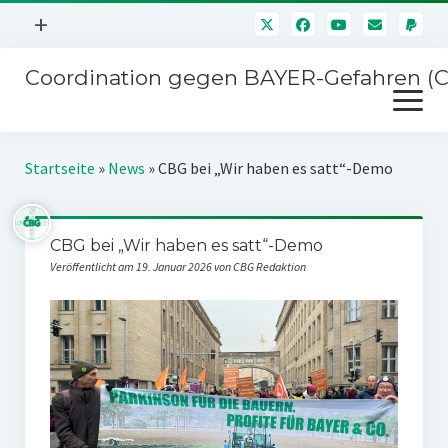
Menü
+
öffnen
Coordination gegen BAYER-Gefahren (
Mitmachen
Menü
Newsletter
öffnen
Presse
Kampagnen
Startseite
»
News
»
CBG bei „Wir haben es satt“-Demo
Über uns
BAYER-Hauptversammlungen
Kontakt
CBG bei „Wir haben es satt“-Demo
Stichwort BAYER
Impressum
Veröffentlicht am 19. Januar 2026 von CBG Redaktion
Jahrestagung
Störfälle
SPENDEN