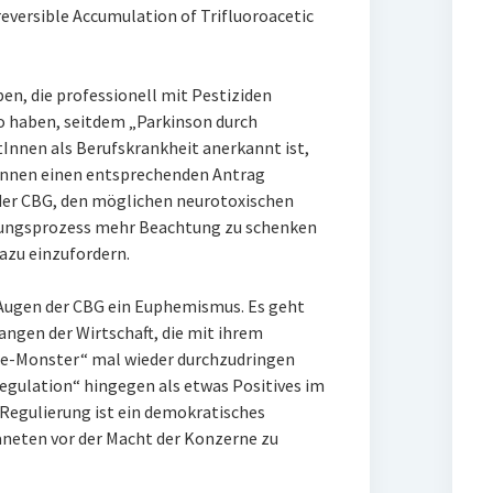
reversible Accumulation of Trifluoroacetic
en, die professionell mit Pestiziden
o haben, seitdem „Parkinson durch
tInnen als Berufskrankheit anerkannt ist,
innen einen entsprechenden Antrag
 der CBG, den möglichen neurotoxischen
gungsprozess mehr Beachtung zu schenken
azu einzufordern.
n Augen der CBG ein Euphemismus. Es geht
ngen der Wirtschaft, die mit ihrem
ie-Monster“ mal wieder durchzudringen
egulation“ hingegen als etwas Positives im
„Regulierung ist ein demokratisches
neten vor der Macht der Konzerne zu