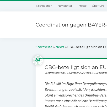
Mitmachen
Newsletter
Presse
Über uns
Coordination gegen BAYER-
Startseite
»
News
»
CBG-beteiligt sich an E
CBG-beteiligt sich an EU
Veröffentlicht am 15. Oktober 2025 von CBG Redaktio
Die EU will im Zuge ihrer Deregulierun
Bestimmungen zu Pestiziden, Bioziden, 
plant ein entsprechendes Omnibus-Verei
immer auch eine öffentliche Beteiligun
BAYER-Gefahren auch genutzt und sich 