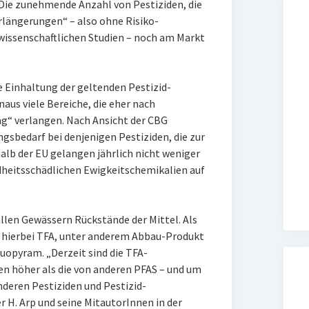
 Die zunehmende Anzahl von Pestiziden, die
rlängerungen“ – also ohne Risiko-
 wissenschaftlichen Studien – noch am Markt
ie Einhaltung der geltenden Pestizid-
inaus viele Bereiche, die eher nach
g“ verlangen. Nach Ansicht der CBG
gsbedarf bei denjenigen Pestiziden, die zur
alb der EU gelangen jährlich nicht weniger
dheitsschädlichen Ewigkeitschemikalien auf
llen Gewässern Rückstände der Mittel. Als
 hierbei TFA, unter anderem Abbau-Produkt
uopyram. „Derzeit sind die TFA-
 höher als die von anderen PFAS – und um
deren Pestiziden und Pestizid-
 H. Arp und seine MitautorInnen in der