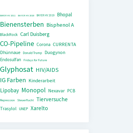
Bhopal
BAYER HV 2019
BAYER HV 2011
BAYER HV 2018
Bienensterben
Bisphenol A
Carl Duisberg
BlackRock
CO-Pipeline
CURRENTA
Corona
Dhünnaue
Duogynon
Donald Trump
Endosulfan
Fridays for Future
Glyphosat
HIV/AIDS
IG Farben
Kinderarbeit
Monopol
Lipobay
Nexavar
PCB
Tierversuche
Repression
Steuerflucht
Xarelto
Trasylol
UNEP