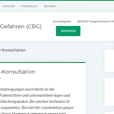
Kontakt
Impressum
Störfälle
Kampagnen
BAYER-Hauptversamml
Gefahren (CBG)
SPENDEN
U-Konsultation
-Konsultation
n
gsanstrengungen auch Hand an die
Futtermitteln und Lebensmitteln legen und
nfachungspaket. Bei solchen Vorhaben ist
g vorgesehen. Das hat die Coordination gegen
in ihrem Statement vehement gegen eine