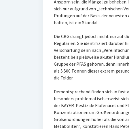
Ansporn sein, die Mängel zu beheben.
sich nur aufgrund von „technischen Ve
Prüfungen auf der Basis der neuesten
halten, ist ein Skandal.
Die CBG drängt jedoch nicht nur auf d
Regularien. Sie identifiziert darüber h
Verschärfung denn nach „Vereinfachun
besteht beispielsweise akuter Handlun
Gruppe der PFAS gehören, denn innerh
als 5.500 Tonnen dieser extrem gesun
die Felder.
Dementsprechend finden sich in fast a
besonders problematisch erweist sich
der BAYER-Pestizide Flufenacet und Fl
Konzentrationen um Größenordnungen
Größenordnungen höher als die von an
Metaboliten“, konstatieren Hans Peter