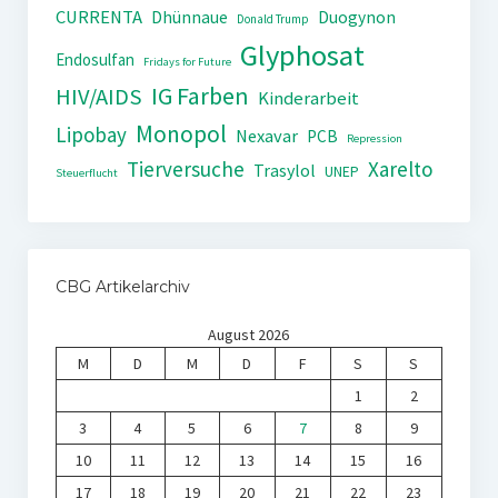
CURRENTA
Dhünnaue
Duogynon
Donald Trump
Glyphosat
Endosulfan
Fridays for Future
IG Farben
HIV/AIDS
Kinderarbeit
Monopol
Lipobay
Nexavar
PCB
Repression
Tierversuche
Xarelto
Trasylol
UNEP
Steuerflucht
CBG Artikelarchiv
August 2026
M
D
M
D
F
S
S
1
2
3
4
5
6
7
8
9
10
11
12
13
14
15
16
17
18
19
20
21
22
23