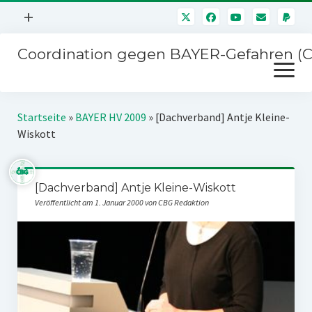
Menü
+
öffnen
Coordination gegen BAYER-Gefahren (
Mitmachen
Menü
Newsletter
öffnen
Presse
Kampagnen
Startseite
»
BAYER HV 2009
»
[Dachverband] Antje Kleine-
Über uns
Wiskott
BAYER-Hauptversammlungen
Kontakt
Stichwort BAYER
Impressum
[Dachverband] Antje Kleine-Wiskott
Jahrestagung
Veröffentlicht am 1. Januar 2000 von CBG Redaktion
Störfälle
SPENDEN