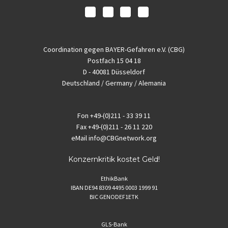
Coordination gegen BAYER-Gefahren e.V. (CBG)
Postfach 15 04 18
D - 40081 Düsseldorf
Deutschland / Germany / Alemania
Fon
+49-(0)211 - 33 39 11
Fax
+49-(0)211 - 26 11 220
eMail
info@CBGnetwork.org
Konzernkritik kostet Geld!
EthikBank
IBAN DE94 8309 4495 0003 1999 91
BIC GENODEF1ETK
GLS-Bank