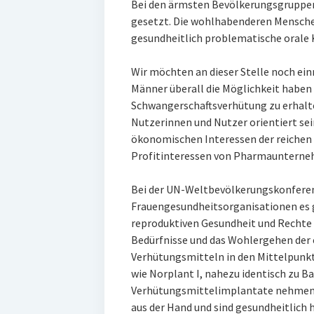
Bei den ärmsten Bevölkerungsgruppen
gesetzt. Die wohlhabenderen Menschen
gesundheitlich problematische orale 
Wir möchten an dieser Stelle noch ei
Männer überall die Möglichkeit haben 
Schwangerschaftsverhütung zu erhalte
Nutzerinnen und Nutzer orientiert sei
ökonomischen Interessen der reichen 
Profitinteressen von Pharmaunterne
Bei der UN-Weltbevölkerungskonferen
Frauengesundheitsorganisationen es ge
reproduktiven Gesundheit und Rechte z
Bedürfnisse und das Wohlergehen der
Verhütungsmitteln in den Mittelpunk
wie Norplant I, nahezu identisch zu Bay
Verhütungsmittelimplantate nehmen d
aus der Hand und sind gesundheitlich 