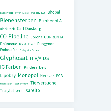
Bhopal
BAYER HV 2019
BAYER HV 2011
BAYER HV 2018
Bienensterben
Bisphenol A
Carl Duisberg
BlackRock
CO-Pipeline
CURRENTA
Corona
Dhünnaue
Duogynon
Donald Trump
Endosulfan
Fridays for Future
Glyphosat
HIV/AIDS
IG Farben
Kinderarbeit
Monopol
Lipobay
Nexavar
PCB
Tierversuche
Repression
Steuerflucht
Xarelto
Trasylol
UNEP