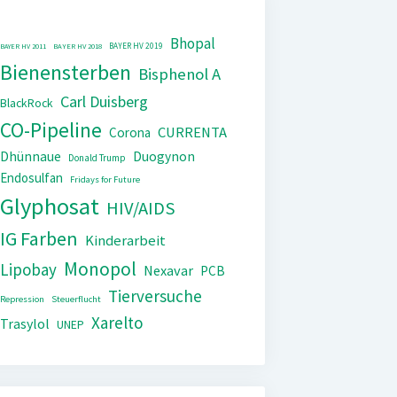
Bhopal
BAYER HV 2019
BAYER HV 2011
BAYER HV 2018
Bienensterben
Bisphenol A
Carl Duisberg
BlackRock
CO-Pipeline
CURRENTA
Corona
Dhünnaue
Duogynon
Donald Trump
Endosulfan
Fridays for Future
Glyphosat
HIV/AIDS
IG Farben
Kinderarbeit
Monopol
Lipobay
Nexavar
PCB
Tierversuche
Repression
Steuerflucht
Xarelto
Trasylol
UNEP