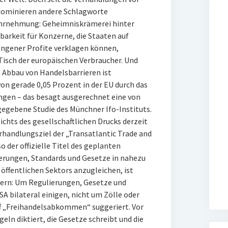
dominieren andere Schlagworte
ahrnehmung: Geheimniskrämerei hinter
arkeit für Konzerne, die Staaten auf
gener Profite verklagen können,
isch der europäischen Verbraucher. Und
 Abbau von Handelsbarrieren ist
on gerade 0,05 Prozent in der EU durch das
en – das besagt ausgerechnet eine von
gegebene Studie des Münchner Ifo-Instituts.
chts des gesellschaftlichen Drucks derzeit
erhandlungsziel der „Transatlantic Trade and
 der offizielle Titel des geplanten
rungen, Standards und Gesetze in nahezu
 öffentlichen Sektors anzugleichen, ist
Kern: Um Regulierungen, Gesetze und
USA bilateral einigen, nicht um Zölle oder
iff „Freihandelsabkommen“ suggeriert. Vor
geln diktiert, die Gesetze schreibt und die