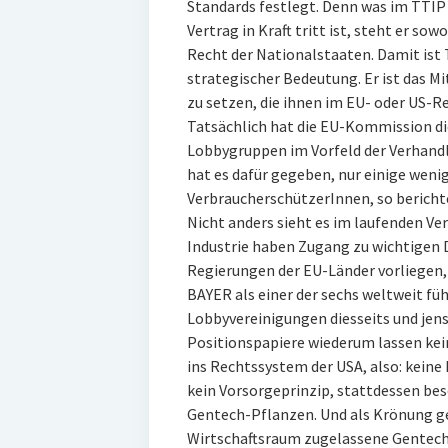
Standards festlegt. Denn was im TTIP f
Vertrag in Kraft tritt ist, steht er s
Recht der Nationalstaaten. Damit ist
strategischer Bedeutung. Er ist das M
zu setzen, die ihnen im EU- oder US-
Tatsächlich hat die EU-Kommission di
Lobbygruppen im Vorfeld der Verhand
hat es dafür gegeben, nur einige wen
VerbraucherschützerInnen, so beri
Nicht anders sieht es im laufenden Ver
Industrie haben Zugang zu wichtigen 
Regierungen der EU-Länder vorliegen, 
BAYER als einer der sechs weltweit f
Lobbyvereinigungen diesseits und jens
Positionspapiere wiederum lassen keine
ins Rechtssystem der USA, also: kein
kein Vorsorgeprinzip, stattdessen be
Gentech-Pflanzen. Und als Krönung g
Wirtschaftsraum zugelassene Gentech-