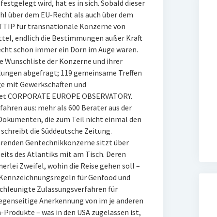
estgelegt wird, hat es in sich. Sobald dieser
owohl über dem EU-Recht als auch über dem
 TTIP für transnationale Konzerne von
ittel, endlich die Bestimmungen außer Kraft
Recht schon immer ein Dorn im Auge waren.
e Wunschliste der Konzerne und ihrer
lungen abgefragt; 119 gemeinsame Treffen
ige mit Gewerkschaften und
chtet CORPORATE EUROPE OBSERVATORY.
fahren aus: mehr als 600 Berater aus der
Dokumenten, die zum Teil nicht einmal den
schreibt die Süddeutsche Zeitung.
ührenden Gentechnikkonzerne sitzt über
eits des Atlantiks mit am Tisch. Deren
rlei Zweifel, wohin die Reise gehen soll –
e Kennzeichnungsregeln für Genfood und
schleunigte Zulassungsverfahren für
egenseitige Anerkennung von im je anderen
Produkte – was in den USA zugelassen ist,