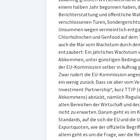
einem halben Jahr begonnen haben, 
Berichterstattung und öffentliche W
verschlossenen Türen, Sondergerichtsb
Unsummen wegen vermeintlich entgan
Chlorhühnchen und Genfood auf dem T
auch die Mär vom Wachstum durch den
entzaubert: Ein jährliches Wachstum v
Abkommen, unter günstigen Bedingung
der EU-Kommission selber in Auftrag 
Zwar rudert die EU-Kommission angesi
ein wenig zurück. Dass sie aber vom V
Investment Partnership“, kurz TTIP (so
Abkommens) abrückt, nämlich Regulie
allen Bereichen der Wirtschaft und des
nicht zu erwarten. Darum geht es im 
Standards, auf die sich die EU und die 
Exportquoten, wie der offizielle Begr
allem geht es um die Frage, wer die Re