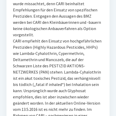
wurde missachtet, denn CARI beinhaltet
Empfehlungen für den Einsatz von spezifischen
Pestiziden. Entgegen den Aussagen des BMZ
werden bei CARI den Kleinbäuerinnen und -bauern
keine ökologischen Anbauverfahren als Option
vorgestellt.
CARI empfiehlt den Einsatz von hochgefährlichen
Pestiziden (Highly Hazardous Pesticides, HHPs)
wie Lambda-Cyhalothrin, Cypermethrin,
Deltamethrin und Mancozeb, die auf der
Schwarzen Liste des PESTIZID AKTIONS-
NETZWERKES (PAN) stehen. Lambda-Cyhalothrin
ist ein akut toxisches Pestizid, das verhängnisvoll
bis tödlich („fatal if inhaled“) bei Inhalation sein
kann. Ursprünglich wurde auch Glyphosat
empfohlen, dies ist aber inzwischen wieder
geändert worden. In der aktuellen Online-Version
vom 13.5.2016 ist es nicht mehr zu finden. Im
Rahmen von CARI – nachgewiesen in einer