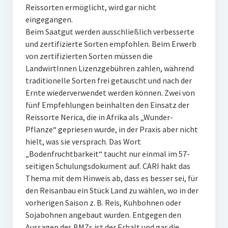
Reissorten ermöglicht, wird gar nicht
eingegangen.
Beim Saatgut werden ausschließlich verbesserte
und zertifizierte Sorten empfohlen. Beim Erwerb
von zertifizierten Sorten müssen die
LandwirtInnen Lizenzgebühren zahlen, während
traditionelle Sorten frei getauscht und nach der
Ernte wiederverwendet werden können. Zwei von
fünf Empfehlungen beinhalten den Einsatz der
Reissorte Nerica, die in Afrika als „Wunder-
Pflanze“ gepriesen wurde, in der Praxis aber nicht
hielt, was sie versprach. Das Wort
„Bodenfruchtbarkeit“ taucht nur einmal im 57-
seitigen Schulungsdokument auf. CARI hakt das
Thema mit dem Hinweis ab, dass es besser sei, für
den Reisanbau ein Stück Land zu wählen, wo in der
vorherigen Saison z. B. Reis, Kuhbohnen oder
Sojabohnen angebaut wurden. Entgegen den
Aussagen des BMZs ist der Erhalt und gar die