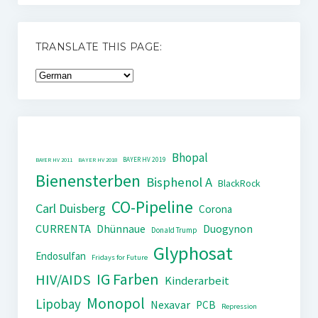
TRANSLATE THIS PAGE:
Bhopal
BAYER HV 2019
BAYER HV 2011
BAYER HV 2018
Bienensterben
Bisphenol A
BlackRock
CO-Pipeline
Carl Duisberg
Corona
CURRENTA
Dhünnaue
Duogynon
Donald Trump
Glyphosat
Endosulfan
Fridays for Future
IG Farben
HIV/AIDS
Kinderarbeit
Monopol
Lipobay
Nexavar
PCB
Repression