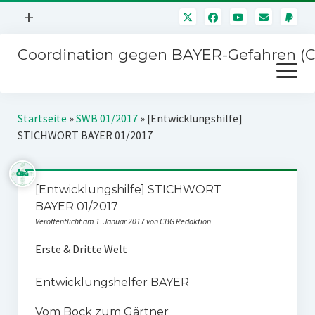
Menü
+
öffnen
Coordination gegen BAYER-Gefahren (
Mitmachen
Menü
Newsletter
öffnen
Presse
Kampagnen
Startseite
»
SWB 01/2017
»
[Entwicklungshilfe]
Über uns
STICHWORT BAYER 01/2017
BAYER-Hauptversammlungen
Kontakt
Stichwort BAYER
Impressum
[Entwicklungshilfe] STICHWORT
Jahrestagung
BAYER 01/2017
Störfälle
Veröffentlicht am 1. Januar 2017 von CBG Redaktion
SPENDEN
Erste & Dritte Welt
Entwicklungshelfer BAYER
Vom Bock zum Gärtner