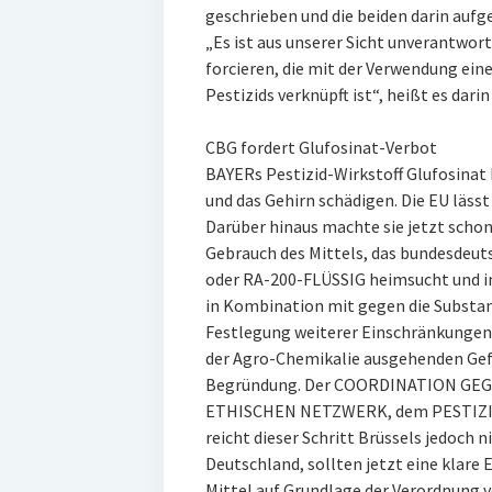
geschrieben und die beiden darin auf
„Es ist aus unserer Sicht unverantwor
forcieren, die mit der Verwendung ein
Pestizids verknüpft ist“, heißt es dari
CBG fordert Glufosinat-Verbot
BAYERs Pestizid-Wirkstoff Glufosinat
und das Gehirn schädigen. Die EU lässt
Darüber hinaus machte sie jetzt schon
Gebrauch des Mittels, das bundesdeu
oder RA-200-FLÜSSIG heimsucht und i
in Kombination mit gegen die Substa
Festlegung weiterer Einschränkungen“
der Agro-Chemikalie ausgehenden Gefa
Begründung. Der COORDINATION GE
ETHISCHEN NETZWERK, dem PESTIZ
reicht dieser Schritt Brüssels jedoch n
Deutschland, sollten jetzt eine klare 
Mittel auf Grundlage der Verordnung