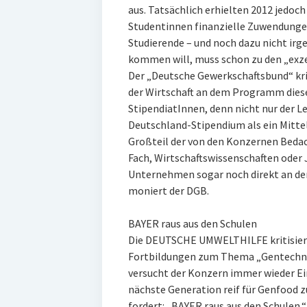
aus. Tatsächlich erhielten 2012 jedoc
Studentinnen finanzielle Zuwendunge
Studierende – und noch dazu nicht irg
kommen will, muss schon zu den „exz
Der „Deutsche Gewerkschaftsbund“ kri
der Wirtschaft an dem Programm diese
StipendiatInnen, denn nicht nur der L
Deutschland-Stipendium als ein Mitte
Großteil der von den Konzernen Bedac
Fach, Wirtschaftswissenschaften oder J
Unternehmen sogar noch direkt an der
moniert der DGB.
BAYER raus aus den Schulen
Die DEUTSCHE UMWELTHILFE kritisier
Fortbildungen zum Thema „Gentechnik
versucht der Konzern immer wieder Ei
nächste Generation reif für Genfood 
fordert: „BAYER raus aus den Schulen.“