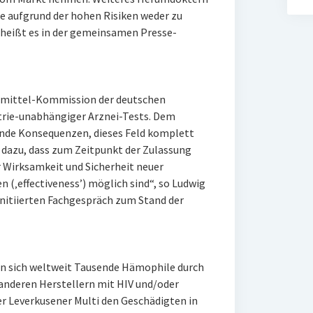
aufgrund der hohen Risiken weder zu
heißt es in der gemeinsamen Presse-
eimittel-Kommission der deutschen
strie-unabhängiger Arznei-Tests. Dem
ende Konsequenzen, dieses Feld komplett
t dazu, dass zum Zeitpunkt der Zulassung
r Wirksamkeit und Sicherheit neuer
 (‚effectiveness’) möglich sind“, so Ludwig
nitiierten Fachgespräch zum Stand der
en sich weltweit Tausende Hämophile durch
nderen Herstellern mit HIV und/oder
der Leverkusener Multi den Geschädigten in