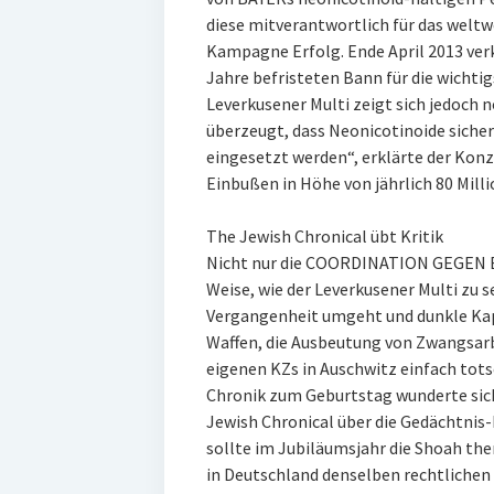
diese mitverantwortlich für das weltw
Kampagne Erfolg. Ende April 2013 ver
Jahre befristeten Bann für die wicht
Leverkusener Multi zeigt sich jedoch n
überzeugt, dass Neonicotinoide sicher
eingesetzt werden“, erklärte der Kon
Einbußen in Höhe von jährlich 80 Milli
The Jewish Chronical übt Kritik
Nicht nur die COORDINATION GEGEN B
Weise, wie der Leverkusener Multi zu 
Vergangenheit umgeht und dunkle Kap
Waffen, die Ausbeutung von Zwangsarb
eigenen KZs in Auschwitz einfach tots
Chronik zum Geburtstag wunderte sic
Jewish Chronical über die Gedächtnis
sollte im Jubiläumsjahr die Shoah the
in Deutschland denselben rechtlichen S