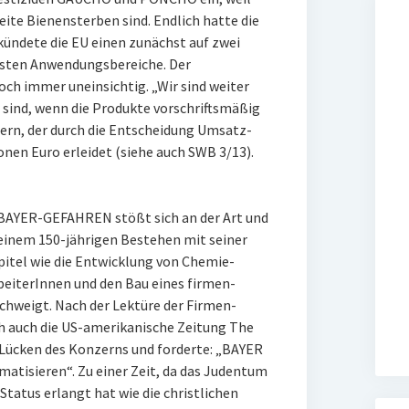
eite Bienensterben sind. Endlich hatte die
kündete die EU einen zunächst auf zwei
igsten Anwendungsbereiche. Der
och immer uneinsichtig. „Wir sind weiter
 sind, wenn die Produkte vorschriftsmäßig
zern, der durch die Entscheidung Umsatz-
onen Euro erleidet (siehe auch SWB 3/13).
AYER-GEFAHREN stößt sich an der Art und
seinem 150-jährigen Bestehen mit seiner
itel wie die Entwicklung von Chemie-
eiterInnen und den Bau eines firmen-
chweigt. Nach der Lektüre der Firmen-
h auch die US-amerikanische Zeitung The
-Lücken des Konzerns und forderte: „BAYER
matisieren“. Zu einer Zeit, da das Judentum
tatus erlangt hat wie die christlichen