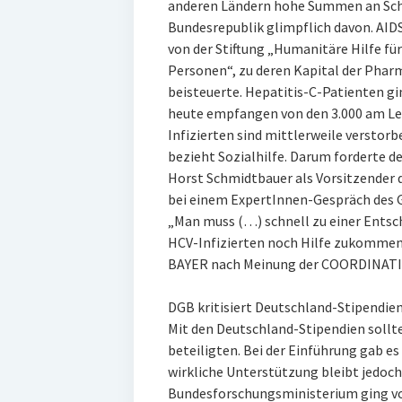
anderen Ländern hohe Summen an Sch
Bundesrepublik glimpflich davon. AID
von der Stiftung „Humanitäre Hilfe für
Personen“, zu deren Kapital der Pharm
beisteuerte. Hepatitis-C-Patienten gi
heute empfangen von den 3.000 am Le
Infizierten sind mittlerweile verstorb
bezieht Sozialhilfe. Darum forderte
Horst Schmidtbauer als Vorsitzender d
bei einem ExpertInnen-Gespräch des 
„Man muss (…) schnell zu einer Ents
HCV-Infizierten noch Hilfe zukommen 
BAYER nach Meinung der COORDINAT
DGB kritisiert Deutschland-Stipendie
Mit den Deutschland-Stipendien sollte
beteiligten. Bei der Einführung gab e
wirkliche Unterstützung bleibt jedoch
Bundesforschungsministerium ging vo