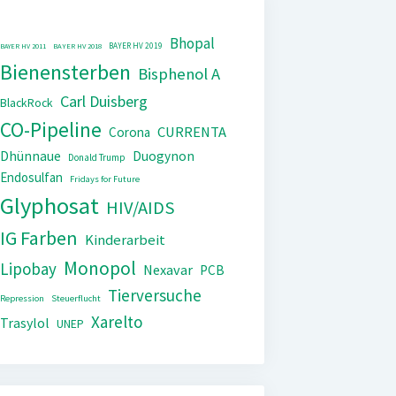
Bhopal
BAYER HV 2019
BAYER HV 2011
BAYER HV 2018
Bienensterben
Bisphenol A
Carl Duisberg
BlackRock
CO-Pipeline
CURRENTA
Corona
Dhünnaue
Duogynon
Donald Trump
Endosulfan
Fridays for Future
Glyphosat
HIV/AIDS
IG Farben
Kinderarbeit
Monopol
Lipobay
Nexavar
PCB
Tierversuche
Repression
Steuerflucht
Xarelto
Trasylol
UNEP