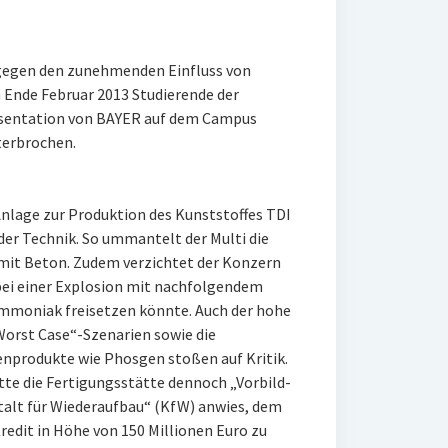
 gegen den zunehmenden Einfluss von
Ende Februar 2013 Studierende der
räsentation von BAYER auf dem Campus
terbrochen.
nlage zur Produktion des Kunststoffes TDI
der Technik. So ummantelt der Multi die
 mit Beton. Zudem verzichtet der Konzern
 bei einer Explosion mit nachfolgendem
Ammoniak freisetzen könnte. Auch der hohe
Worst Case“-Szenarien sowie die
nprodukte wie Phosgen stoßen auf Kritik.
te die Fertigungsstätte dennoch „Vorbild-
talt für Wiederaufbau“ (KfW) anwies, dem
edit in Höhe von 150 Millionen Euro zu