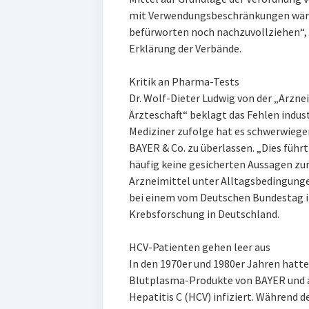
mit Verwendungsbeschränkungen wäre 
befürworten noch nachzuvollziehen“, 
Erklärung der Verbände.
Kritik an Pharma-Tests
Dr. Wolf-Dieter Ludwig von der „Arzn
Ärzteschaft“ beklagt das Fehlen indu
Mediziner zufolge hat es schwerwieg
BAYER & Co. zu überlassen. „Dies führ
häufig keine gesicherten Aussagen zu
Arzneimittel unter Alltagsbedingungen
bei einem vom Deutschen Bundestag i
Krebsforschung in Deutschland.
HCV-Patienten gehen leer aus
In den 1970er und 1980er Jahren hatt
Blutplasma-Produkte von BAYER und a
Hepatitis C (HCV) infiziert. Während 