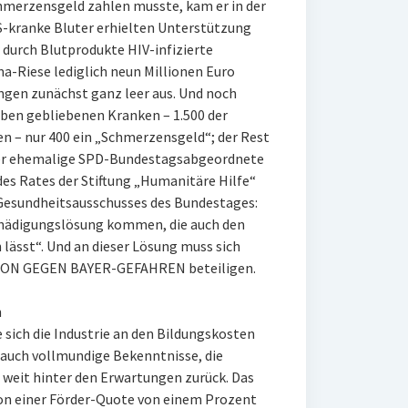
merzensgeld zahlen musste, kam er in der
S-kranke Bluter erhielten Unterstützung
 durch Blutprodukte HIV-infizierte
a-Riese lediglich neun Millionen Euro
ngen zunächst ganz leer aus. Und noch
ben gebliebenen Kranken – 1.500 der
en – nur 400 ein „Schmerzensgeld“; der Rest
 der ehemalige SPD-Bundestagsabgeordnete
es Rates der Stiftung „Humanitäre Hilfe“
Gesundheitsausschusses des Bundestages:
chädigungslösung kommen, die auch den
lässt“. Und an dieser Lösung muss sich
ION GEGEN BAYER-GEFAHREN beteiligen.
n
 sich die Industrie an den Bildungskosten
s auch vollmundige Bekenntnisse, die
 weit hinter den Erwartungen zurück. Das
n einer Förder-Quote von einem Prozent