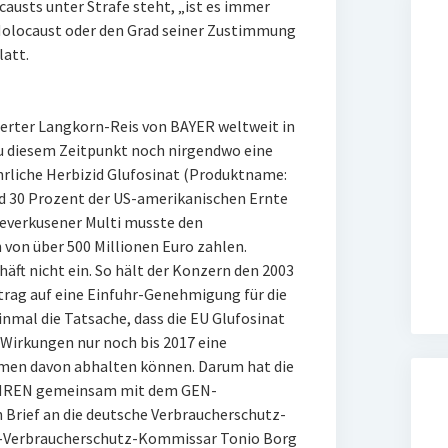
austs unter Strafe steht, „ist es immer
 Holocaust oder den Grad seiner Zustimmung
latt.
erter Langkorn-Reis von BAYER weltweit in
 diesem Zeitpunkt noch nirgendwo eine
hrliche Herbizid Glufosinat (Produktname:
nd 30 Prozent der US-amerikanischen Ernte
Leverkusener Multi musste den
von über 500 Millionen Euro zahlen.
äft nicht ein. So hält der Konzern den 2003
rag auf eine Einfuhr-Genehmigung für die
inmal die Tatsache, dass die EU Glufosinat
Wirkungen nur noch bis 2017 eine
men davon abhalten können. Darum hat die
REN gemeinsam mit dem GEN-
rief an die deutsche Verbraucherschutz-
EU-Verbraucherschutz-Kommissar Tonio Borg