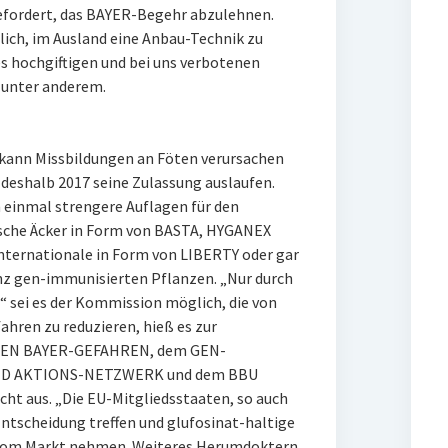
gefordert, das BAYER-Begehr abzulehnen.
tlich, im Ausland eine Anbau-Technik zu
es hochgiftigen und bei uns verbotenen
n unter anderem.
 kann Missbildungen an Föten verursachen
 deshalb 2017 seine Zulassung auslaufen.
 einmal strengere Auflagen für den
tsche Äcker in Form von BASTA, HYGANEX
nternationale in Form von LIBERTY oder gar
nz gen-immunisierten Pflanzen. „Nur durch
 sei es der Kommission möglich, die von
hren zu reduzieren, hieß es zur
GEN BAYER-GEFAHREN, dem GEN-
ID AKTIONS-NETZWERK und dem BBU
icht aus. „Die EU-Mitgliedsstaaten, so auch
Entscheidung treffen und glufosinat-haltige
 vom Markt nehmen. Weiteres Herumdoktern