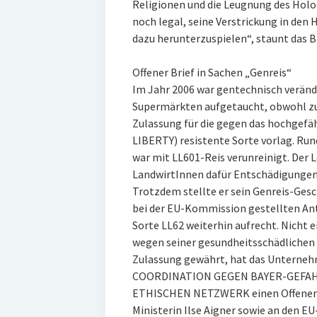
Religionen und die Leugnung des Holoc
noch legal, seine Verstrickung in den
dazu herunterzuspielen“, staunt das B
Offener Brief in Sachen „Genreis“
Im Jahr 2006 war gentechnisch veränd
Supermärkten aufgetaucht, obwohl zu
Zulassung für die gegen das hochgefä
LIBERTY) resistente Sorte vorlag. Ru
war mit LL601-Reis verunreinigt. Der 
LandwirtInnen dafür Entschädigungen 
Trotzdem stellte er sein Genreis-Gesch
bei der EU-Kommission gestellten Ant
Sorte LL62 weiterhin aufrecht. Nicht e
wegen seiner gesundheitsschädlichen 
Zulassung gewährt, hat das Unterneh
COORDINATION GEGEN BAYER-GEFAH
ETHISCHEN NETZWERK einen Offenen B
Ministerin Ilse Aigner sowie an den 