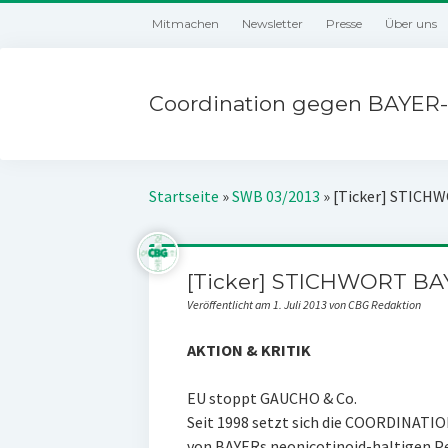
Mitmachen
Newsletter
Presse
Über uns
Coordination gegen BAYER-
Startseite
»
SWB 03/2013
»
[Ticker] STICHW
[Ticker] STICHWORT BAY
Veröffentlicht am 1. Juli 2013 von CBG Redaktion
AKTION & KRITIK
EU stoppt GAUCHO & Co.
Seit 1998 setzt sich die COORDINAT
von BAYERs neonicotinoid-haltigen P