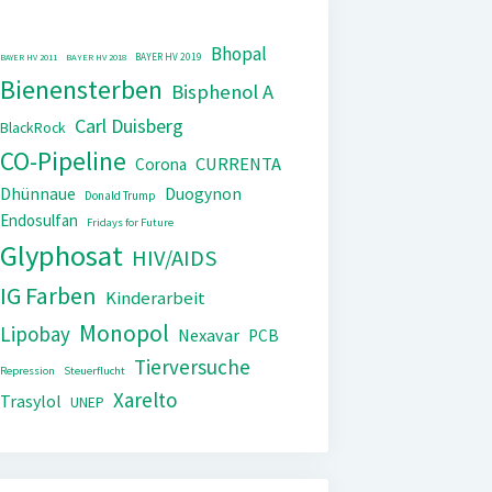
Bhopal
BAYER HV 2019
BAYER HV 2011
BAYER HV 2018
Bienensterben
Bisphenol A
Carl Duisberg
BlackRock
CO-Pipeline
CURRENTA
Corona
Dhünnaue
Duogynon
Donald Trump
Endosulfan
Fridays for Future
Glyphosat
HIV/AIDS
IG Farben
Kinderarbeit
Monopol
Lipobay
Nexavar
PCB
Tierversuche
Repression
Steuerflucht
Xarelto
Trasylol
UNEP