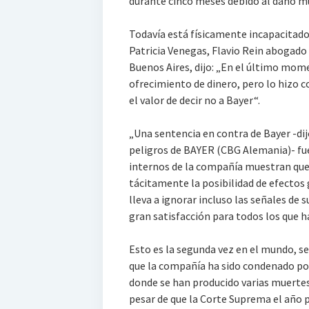
durante cinco meses debido al daño mu
Todavía está físicamente incapacitado y
Patricia Venegas, Flavio Rein abogado 
Buenos Aires, dijo: „En el último mome
ofrecimiento de dinero, pero lo hizo c
el valor de decir no a Bayer“.
„Una sentencia en contra de Bayer -dij
peligros de BAYER (CBG Alemania)- f
internos de la compañía muestran que
tácitamente la posibilidad de efectos g
lleva a ignorar incluso las señales de 
gran satisfacción para todos los que h
Esto es la segunda vez en el mundo, 
que la compañía ha sido condenado por
donde se han producido varias muertes
pesar de que la Corte Suprema el año