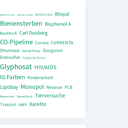
Bhopal
BAYER HV 2019
BAYER HV 2011
BAYER HV 2018
Bienensterben
Bisphenol A
Carl Duisberg
BlackRock
CO-Pipeline
CURRENTA
Corona
Dhünnaue
Duogynon
Donald Trump
Endosulfan
Fridays for Future
Glyphosat
HIV/AIDS
IG Farben
Kinderarbeit
Monopol
Lipobay
Nexavar
PCB
Tierversuche
Repression
Steuerflucht
Xarelto
Trasylol
UNEP