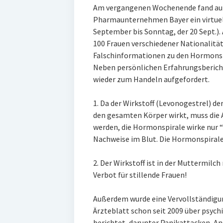
Am vergangenen Wochenende fand auf
Pharmaunternehmen Bayer ein virtuell
September bis Sonntag, der 20 Sept.).
100 Frauen verschiedener Nationalität
Falschinformationen zu den Hormonsp
Neben persönlichen Erfahrungsberic
wieder zum Handeln aufgefordert.
1. Da der Wirkstoff (Levonogestrel) de
den gesamten Körper wirkt, muss die 
werden, die Hormonspirale wirke nur “
Nachweise im Blut. Die Hormonspirale 
2. Der Wirkstoff ist in der Muttermil
Verbot für stillende Frauen!
Außerdem wurde eine Vervollständigung
Ärzteblatt schon seit 2009 über psy
berichtet, darunter Panikattacken,