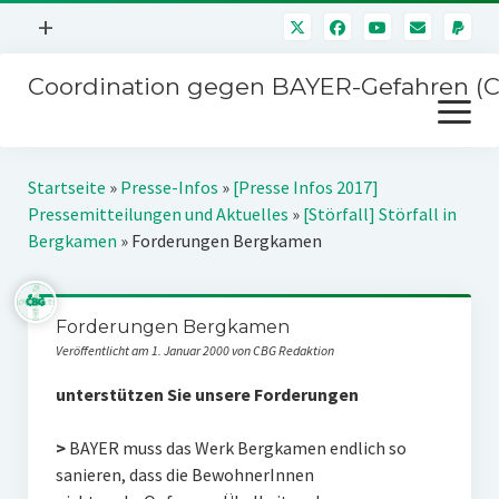
Menü
+
öffnen
Coordination gegen BAYER-Gefahren (
Mitmachen
Menü
Newsletter
öffnen
Presse
Kampagnen
Startseite
»
Presse-Infos
»
[Presse Infos 2017]
Über uns
Pressemitteilungen und Aktuelles
»
[Störfall] Störfall in
BAYER-Hauptversammlungen
Bergkamen
»
Forderungen Bergkamen
Kontakt
Stichwort BAYER
Impressum
Jahrestagung
Forderungen Bergkamen
Störfälle
Veröffentlicht am 1. Januar 2000 von CBG Redaktion
SPENDEN
unterstützen Sie unsere Forderungen
>
BAYER muss das Werk Bergkamen endlich so
sanieren, dass die BewohnerInnen