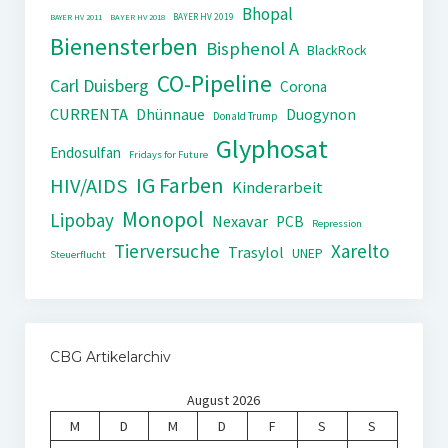
Bhopal
BAYER HV 2019
BAYER HV 2011
BAYER HV 2018
Bienensterben
Bisphenol A
BlackRock
CO-Pipeline
Carl Duisberg
Corona
CURRENTA
Dhünnaue
Duogynon
Donald Trump
Glyphosat
Endosulfan
Fridays for Future
IG Farben
HIV/AIDS
Kinderarbeit
Monopol
Lipobay
Nexavar
PCB
Repression
Tierversuche
Xarelto
Trasylol
UNEP
Steuerflucht
CBG Artikelarchiv
August 2026
M
D
M
D
F
S
S