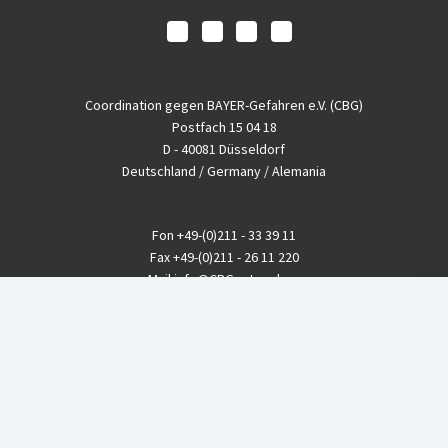
Coordination gegen BAYER-Gefahren e.V. (CBG)
Postfach 15 04 18
D - 40081 Düsseldorf
Deutschland / Germany / Alemania
Fon
+49-(0)211 - 33 39 11
Fax
+49-(0)211 - 26 11 220
eMail
info@CBGnetwork.org
Konzernkritik kostet Geld!
EthikBank
IBAN DE94 8309 4495 0003 1999 91
BIC GENODEF1ETK