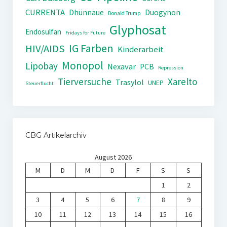
CURRENTA
Dhünnaue
Duogynon
Donald Trump
Glyphosat
Endosulfan
Fridays for Future
IG Farben
HIV/AIDS
Kinderarbeit
Monopol
Lipobay
Nexavar
PCB
Repression
Tierversuche
Xarelto
Trasylol
UNEP
Steuerflucht
CBG Artikelarchiv
August 2026
M
D
M
D
F
S
S
1
2
3
4
5
6
7
8
9
10
11
12
13
14
15
16