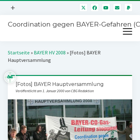
Menü
+
öffnen
Coordination gegen BAYER-Gefahren (
Mitmachen
Menü
Newsletter
öffnen
Presse
Kampagnen
Startseite
»
BAYER HV 2008
»
[Fotos] BAYER
Über uns
Hauptversammlung
BAYER-Hauptversammlungen
Kontakt
Stichwort BAYER
Impressum
[Fotos] BAYER Hauptversammlung
Jahrestagung
Veröffentlicht am 1. Januar 2000 von CBG Redaktion
Störfälle
SPENDEN