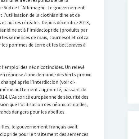
hianidine a été responsable de la
 le Sud de l´Allemagne. Le gouvernement
l’utilisation de la clothianidine et de
ïs et autres céréales. Depuis décembre 2013,
thianidine et à l’imidaclopride (produits par
les semences de maïs, tournesol et colza.
r les pommes de terre et les betteraves à
 l’emploi des néonicotinoïdes. Un relevé
en réponse à une demande des Verts prouve
changé après l’interdiction (voir ci-
nt même nettement augmenté, passant de
014. L’Autorité européenne de sécurité des
sion que l’utilisation des néonicotinoïdes,
ands dangers pour les abeilles.
eilles, le gouvernement français avait
daclopride pour le traitement des semences