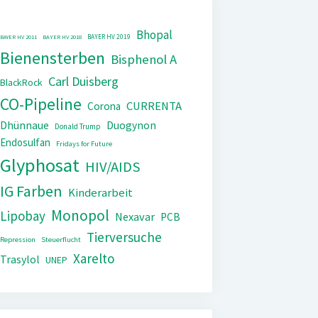
Bhopal
BAYER HV 2019
BAYER HV 2011
BAYER HV 2018
Bienensterben
Bisphenol A
Carl Duisberg
BlackRock
CO-Pipeline
CURRENTA
Corona
Dhünnaue
Duogynon
Donald Trump
Endosulfan
Fridays for Future
Glyphosat
HIV/AIDS
IG Farben
Kinderarbeit
Monopol
Lipobay
Nexavar
PCB
Tierversuche
Repression
Steuerflucht
Xarelto
Trasylol
UNEP