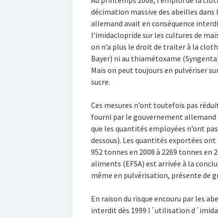
Au printemps 2008, l’emploi de la clot
décimation massive des abeilles dans
allemand avait en conséquence interdit 
l’imidaclopride sur les cultures de ma
on n’a plus le droit de traiter à la clo
Bayer) ni au thiamétoxame (Syngenta) 
Mais on peut toujours en pulvériser su
sucre.
Ces mesures n’ont toutefois pas réduit
fourni par le gouvernement allemand 
que les quantités employées n’ont pas 
dessous). Les quantités exportées o
952 tonnes en 2008 à 2269 tonnes en 2
aliments (EFSA) est arrivée à la conclu
même en pulvérisation, présente de gr
En raison du risque encouru par les ab
interdit dès 1999 l´utilisation d´imi