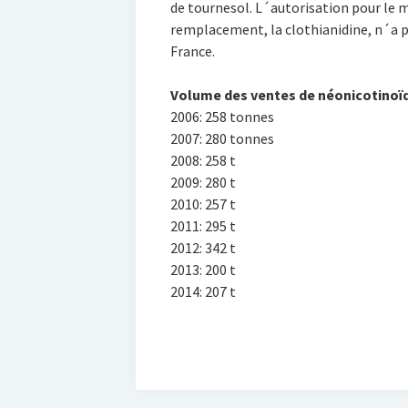
de tournesol. L´autorisation pour le ma
remplacement, la clothianidine, n´a 
France.
Volume des ventes de néonicotinoï
2006: 258 tonnes
2007: 280 tonnes
2008: 258 t
2009: 280 t
2010: 257 t
2011: 295 t
2012: 342 t
2013: 200 t
2014: 207 t