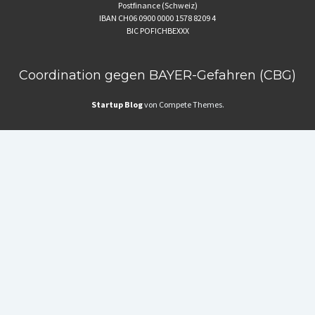
Postfinance (Schweiz)
IBAN CH06 0900 0000 1578 8209 4
BIC POFICHBEXXX
Coordination gegen BAYER-Gefahren (CBG)
Startup Blog
von Compete Themes.