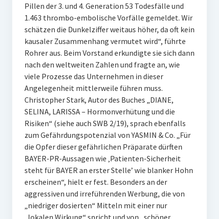
Pillen der 3. und 4. Generation 53 Todesfälle und
1.463 thrombo-embolische Vorfälle gemeldet. Wir
schätzen die Dunkelziffer weitaus höher, da oft kein
kausaler Zusammenhang vermutet wird“, führte
Rohrer aus. Beim Vorstand erkundigte sie sich dann
nach den weltweiten Zahlen und fragte an, wie
viele Prozesse das Unternehmen in dieser
Angelegenheit mittlerweile führen muss.
Christopher Stark, Autor des Buches „DIANE,
SELINA, LARISSA – Hormonverhütung und die
Risiken“ (siehe auch SWB 2/19), sprach ebenfalls
zum Gefährdungspotenzial von YASMIN & Co. „Für
die Opfer dieser gefährlichen Präparate dürften
BAYER-PR-Aussagen wie ‚Patienten-Sicherheit
steht für BAYER an erster Stelle’ wie blanker Hohn
erscheinen“, hielt er fest. Besonders an der
aggressiven und irreführenden Werbung, die von
„niedriger dosierten“ Mitteln mit einer nur
„lokalen Wirkung“ spricht und von „schöner