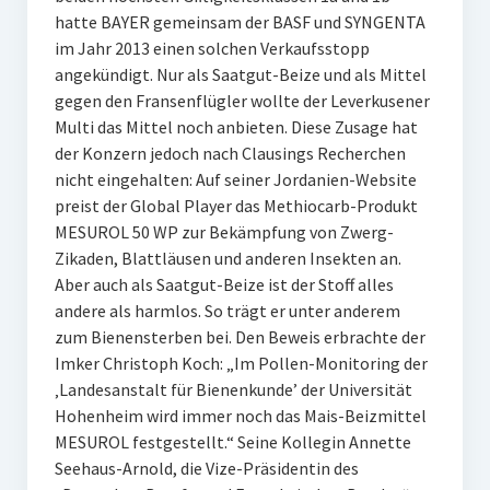
hatte BAYER gemeinsam der BASF und SYNGENTA
im Jahr 2013 einen solchen Verkaufsstopp
angekündigt. Nur als Saatgut-Beize und als Mittel
gegen den Fransenflügler wollte der Leverkusener
Multi das Mittel noch anbieten. Diese Zusage hat
der Konzern jedoch nach Clausings Recherchen
nicht eingehalten: Auf seiner Jordanien-Website
preist der Global Player das Methiocarb-Produkt
MESUROL 50 WP zur Bekämpfung von Zwerg-
Zikaden, Blattläusen und anderen Insekten an.
Aber auch als Saatgut-Beize ist der Stoff alles
andere als harmlos. So trägt er unter anderem
zum Bienensterben bei. Den Beweis erbrachte der
Imker Christoph Koch: „Im Pollen-Monitoring der
‚Landesanstalt für Bienenkunde’ der Universität
Hohenheim wird immer noch das Mais-Beizmittel
MESUROL festgestellt.“ Seine Kollegin Annette
Seehaus-Arnold, die Vize-Präsidentin des