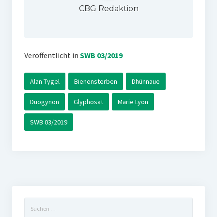
CBG Redaktion
Veröffentlicht in
SWB 03/2019
Alan Tygel
Bienensterben
Dhünnaue
Duogynon
Glyphosat
Marie Lyon
SWB 03/2019
Suchen
nach: