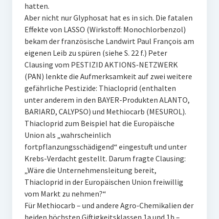
hatten.
Aber nicht nur Glyphosat hat es in sich. Die fatalen
Effekte von LASSO (Wirkstoff: Monochlorbenzol)
bekam der französische Landwirt Paul François am
eigenen Leib zu spüren (siehe S. 22 f.) Peter
Clausing vom PESTIZID AKTIONS-NETZWERK
(PAN) lenkte die Aufmerksamkeit auf zwei weitere
gefährliche Pestizide: Thiacloprid (enthalten
unter anderem in den BAYER-Produkten ALANTO,
BARIARD, CALYPSO) und Methiocarb (MESUROL).
Thiacloprid zum Beispiel hat die Europäische
Union als „wahrscheinlich
fortpflanzungsschädigend“ eingestuft und unter
Krebs-Verdacht gestellt. Darum fragte Clausing:
„Wäre die Unternehmensleitung bereit,
Thiacloprid in der Europäischen Union freiwillig
vom Markt zu nehmen?“
Für Methiocarb – und andere Agro-Chemikalien der
beiden höchsten Giftigkeitsklassen 1a und 1b –