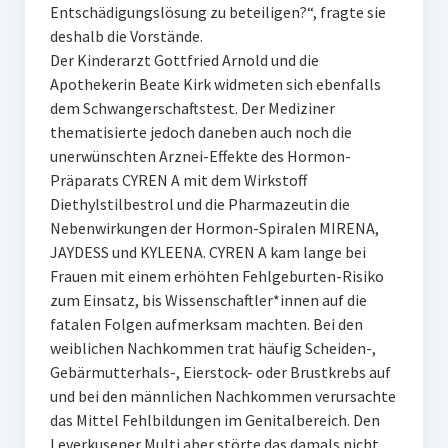
Entschädigungslösung zu beteiligen?“, fragte sie
deshalb die Vorstände.
Der Kinderarzt Gottfried Arnold und die
Apothekerin Beate Kirk widmeten sich ebenfalls
dem Schwangerschaftstest. Der Mediziner
thematisierte jedoch daneben auch noch die
unerwünschten Arznei-Effekte des Hormon-
Präparats CYREN A mit dem Wirkstoff
Diethylstilbestrol und die Pharmazeutin die
Nebenwirkungen der Hormon-Spiralen MIRENA,
JAYDESS und KYLEENA. CYREN A kam lange bei
Frauen mit einem erhöhten Fehlgeburten-Risiko
zum Einsatz, bis Wissenschaftler*innen auf die
fatalen Folgen aufmerksam machten. Bei den
weiblichen Nachkommen trat häufig Scheiden-,
Gebärmutterhals-, Eierstock- oder Brustkrebs auf
und bei den männlichen Nachkommen verursachte
das Mittel Fehlbildungen im Genitalbereich. Den
Leverkusener Multi aber störte das damals nicht