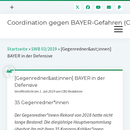
Menü
+
öffnen
Coordination gegen BAYER-Gefahren (
Mitmachen
Menü
Newsletter
öffnen
Presse
Kampagnen
Startseite
»
SWB 03/2019
»
[Gegenredner&ast;innen]
Über uns
BAYER in der Defensive
BAYER-Hauptversammlungen
Kontakt
Stichwort BAYER
Impressum
[Gegenredner&ast;innen] BAYER in der
Jahrestagung
Defensive
Störfälle
Veröffentlicht am 1. Juli 2019 von CBG Redaktion
SPENDEN
35 Gegenredner*innen
Der Gegenredner*innen-Rekord von 2018 hatte nicht
lange Bestand: Die diesjährige Hauptversammlung
überbot ihn mit ihren 35 Konzern-Kritiker*innen