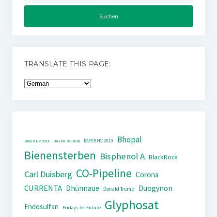
TRANSLATE THIS PAGE:
Bhopal
BAYER HV 2019
BAYER HV 2011
BAYER HV 2018
Bienensterben
Bisphenol A
BlackRock
CO-Pipeline
Carl Duisberg
Corona
CURRENTA
Dhünnaue
Duogynon
Donald Trump
Glyphosat
Endosulfan
Fridays for Future