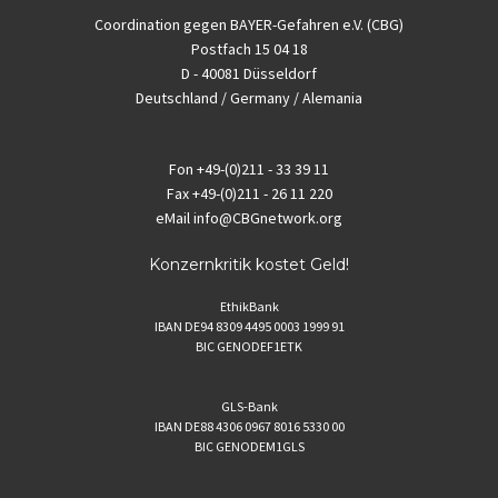
Coordination gegen BAYER-Gefahren e.V. (CBG)
Postfach 15 04 18
D - 40081 Düsseldorf
Deutschland / Germany / Alemania
Fon
+49-(0)211 - 33 39 11
Fax
+49-(0)211 - 26 11 220
eMail
info@CBGnetwork.org
Konzernkritik kostet Geld!
EthikBank
IBAN DE94 8309 4495 0003 1999 91
BIC GENODEF1ETK
GLS-Bank
IBAN DE88 4306 0967 8016 5330 00
BIC GENODEM1GLS