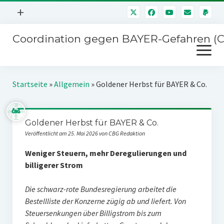
Menü
+
öffnen
Coordination gegen BAYER-Gefahren (
Mitmachen
Menü
Newsletter
öffnen
Presse
Kampagnen
Startseite
»
Allgemein
»
Goldener Herbst für BAYER & Co.
Über uns
BAYER-Hauptversammlungen
Kontakt
Goldener Herbst für BAYER & Co.
Stichwort BAYER
Impressum
Veröffentlicht am 25. Mai 2026 von CBG Redaktion
Jahrestagung
Störfälle
Weniger Steuern, mehr Deregulierungen und
billigerer Strom
SPENDEN
Die schwarz-rote Bundesregierung arbeitet die
Bestellliste der Konzerne zügig ab und liefert. Von
Steuersenkungen über Billigstrom bis zum