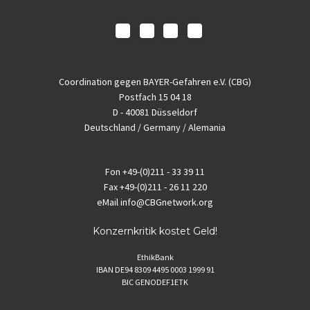
Coordination gegen BAYER-Gefahren e.V. (CBG)
Postfach 15 04 18
D - 40081 Düsseldorf
Deutschland / Germany / Alemania
Fon
+49-(0)211 - 33 39 11
Fax
+49-(0)211 - 26 11 220
eMail
info@CBGnetwork.org
Konzernkritik kostet Geld!
EthikBank
IBAN DE94 8309 4495 0003 1999 91
BIC GENODEF1ETK