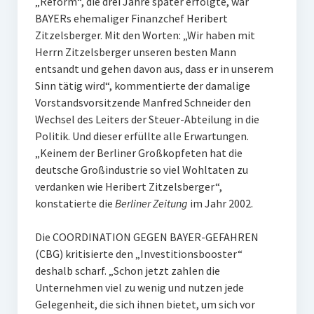
„Reform“, die drei Jahre später erfolgte, war
BAYERs ehemaliger Finanzchef Heribert
Zitzelsberger. Mit den Worten: „Wir haben mit
Herrn Zitzelsberger unseren besten Mann
entsandt und gehen davon aus, dass er in unserem
Sinn tätig wird“, kommentierte der damalige
Vorstandsvorsitzende Manfred Schneider den
Wechsel des Leiters der Steuer-Abteilung in die
Politik. Und dieser erfüllte alle Erwartungen.
„Keinem der Berliner Großkopfeten hat die
deutsche Großindustrie so viel Wohltaten zu
verdanken wie Heribert Zitzelsberger“,
konstatierte die
Berliner Zeitung
im Jahr 2002.
Die COORDINATION GEGEN BAYER-GEFAHREN
(CBG) kritisierte den „Investitionsbooster“
deshalb scharf. „Schon jetzt zahlen die
Unternehmen viel zu wenig und nutzen jede
Gelegenheit, die sich ihnen bietet, um sich vor