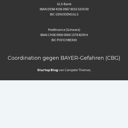
GLS-Bank
IBAN DE88 4306 0967 8016 5330 00
BIC GENODEM1GLS
Postfinance (Schweiz)
IBAN CH06 0900 0000 1578 8209 4
BIC POFICHBEXXX
Coordination gegen BAYER-Gefahren (CBG)
Startup Blog
von Compete Themes.