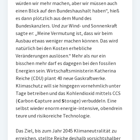
würden wir mehr machen, aber wir müssen auch
einen Blick auf den Bundeshaushalt haben“, hieß
es dann plötzlich aus dem Mund des
Bundeskanzlers. Und zur Wind- und Sonnenkraft
sagte er: „Meine Vermutung ist, dass wir beim
Ausbau etwas weniger machen können. Das wird
natürlich bei den Kosten erhebliche
Veränderungen auslösen.“ Mehr als nur ein
bisschen mehr darf es dagegen bei den fossilen
Energien sein. Wirtschaftsministerin Katherina
Reiche (CDU) plant 40 neue Gaskraftwerke.
Klimaschutz will sie hingegen vornehmlich unter
Tage betreiben und das Kohlendioxid mittels CCS
(
C
arbon
C
apture and
S
torage) verbuddeln. Eine
selbst wieder enorm energie-intensive, obendrein
teure und risikoreiche Technologie.
Das Ziel, bis zum Jahr 2045 Klimaneutralität zu
erreichen, stellte Reiche deshalb vorsichtshalber