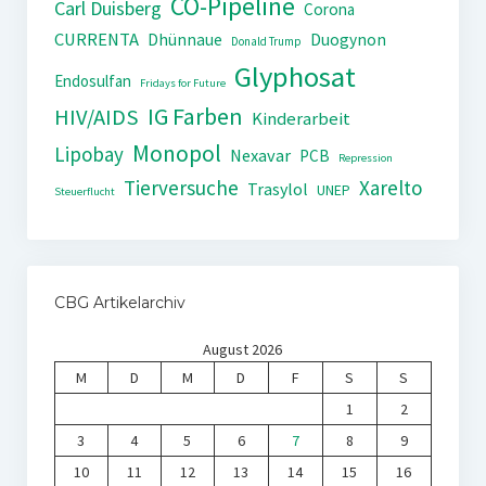
CO-Pipeline
Carl Duisberg
Corona
CURRENTA
Dhünnaue
Duogynon
Donald Trump
Glyphosat
Endosulfan
Fridays for Future
IG Farben
HIV/AIDS
Kinderarbeit
Monopol
Lipobay
Nexavar
PCB
Repression
Tierversuche
Xarelto
Trasylol
UNEP
Steuerflucht
CBG Artikelarchiv
August 2026
M
D
M
D
F
S
S
1
2
3
4
5
6
7
8
9
10
11
12
13
14
15
16