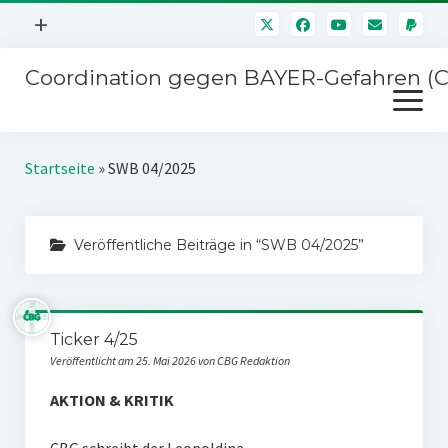
Menü
+
öffnen
Coordination gegen BAYER-Gefahren (
Mitmachen
Menü
Newsletter
öffnen
Presse
Kampagnen
Startseite
»
SWB 04/2025
Über uns
BAYER-Hauptversammlungen
Kontakt
Veröffentliche Beiträge in “SWB 04/2025”
Stichwort BAYER
Impressum
Jahrestagung
Störfälle
Ticker 4/25
SPENDEN
Veröffentlicht am 25. Mai 2026 von CBG Redaktion
AKTION & KRITIK