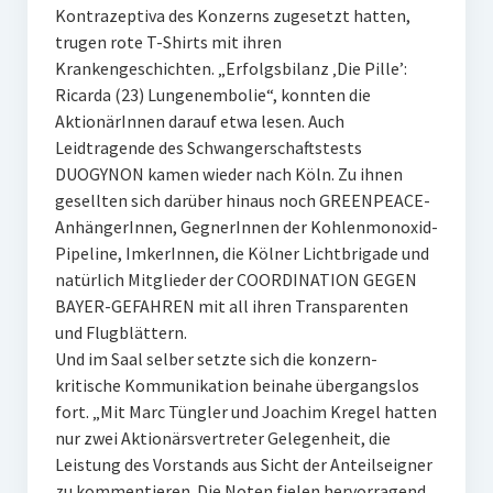
Kontrazeptiva des Konzerns zugesetzt hatten,
trugen rote T-Shirts mit ihren
Krankengeschichten. „Erfolgsbilanz ‚Die Pille’:
Ricarda (23) Lungenembolie“, konnten die
AktionärInnen darauf etwa lesen. Auch
Leidtragende des Schwangerschaftstests
DUOGYNON kamen wieder nach Köln. Zu ihnen
gesellten sich darüber hinaus noch GREENPEACE-
AnhängerInnen, GegnerInnen der Kohlenmonoxid-
Pipeline, ImkerInnen, die Kölner Lichtbrigade und
natürlich Mitglieder der COORDINATION GEGEN
BAYER-GEFAHREN mit all ihren Transparenten
und Flugblättern.
Und im Saal selber setzte sich die konzern-
kritische Kommunikation beinahe übergangslos
fort. „Mit Marc Tüngler und Joachim Kregel hatten
nur zwei Aktionärsvertreter Gelegenheit, die
Leistung des Vorstands aus Sicht der Anteilseigner
zu kommentieren. Die Noten fielen hervorragend