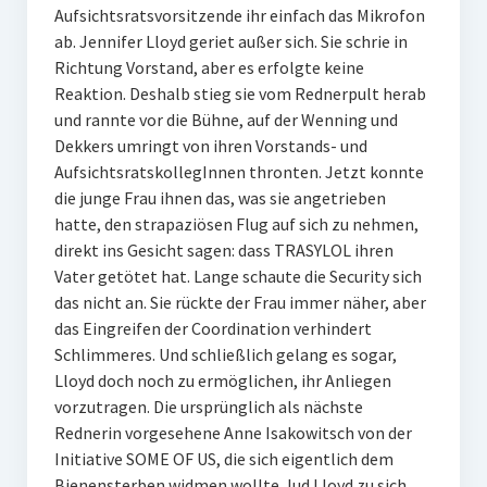
Aufsichtsratsvorsitzende ihr einfach das Mikrofon
ab. Jennifer Lloyd geriet außer sich. Sie schrie in
Richtung Vorstand, aber es erfolgte keine
Reaktion. Deshalb stieg sie vom Rednerpult herab
und rannte vor die Bühne, auf der Wenning und
Dekkers umringt von ihren Vorstands- und
AufsichtsratskollegInnen thronten. Jetzt konnte
die junge Frau ihnen das, was sie angetrieben
hatte, den strapaziösen Flug auf sich zu nehmen,
direkt ins Gesicht sagen: dass TRASYLOL ihren
Vater getötet hat. Lange schaute die Security sich
das nicht an. Sie rückte der Frau immer näher, aber
das Eingreifen der Coordination verhindert
Schlimmeres. Und schließlich gelang es sogar,
Lloyd doch noch zu ermöglichen, ihr Anliegen
vorzutragen. Die ursprünglich als nächste
Rednerin vorgesehene Anne Isakowitsch von der
Initiative SOME OF US, die sich eigentlich dem
Bienensterben widmen wollte, lud Lloyd zu sich