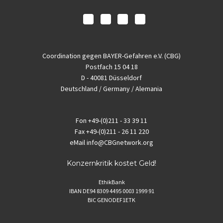
Coordination gegen BAYER-Gefahren e.V. (CBG)
Postfach 15 04 18
D - 40081 Düsseldorf
Deutschland / Germany / Alemania
Fon
+49-(0)211 - 33 39 11
Fax
+49-(0)211 - 26 11 220
eMail
info@CBGnetwork.org
Konzernkritik kostet Geld!
EthikBank
IBAN DE94 8309 4495 0003 1999 91
BIC GENODEF1ETK