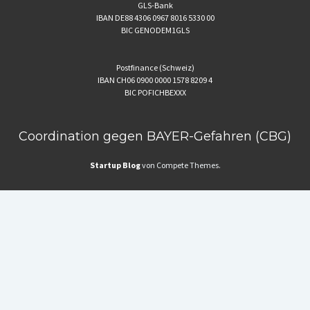
GLS-Bank
IBAN DE88 4306 0967 8016 5330 00
BIC GENODEM1GLS
Postfinance (Schweiz)
IBAN CH06 0900 0000 1578 8209 4
BIC POFICHBEXXX
Coordination gegen BAYER-Gefahren (CBG)
Startup Blog
von Compete Themes.