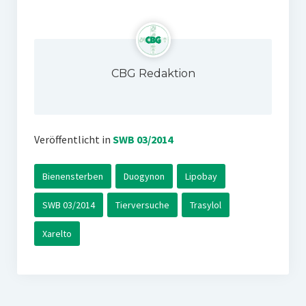
CBG Redaktion
Veröffentlicht in
SWB 03/2014
Bienensterben
Duogynon
Lipobay
SWB 03/2014
Tierversuche
Trasylol
Xarelto