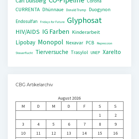
Carl Duisberg
Corona
CURRENTA
Dhünnaue
Duogynon
Donald Trump
Glyphosat
Endosulfan
Fridays for Future
IG Farben
HIV/AIDS
Kinderarbeit
Monopol
Lipobay
Nexavar
PCB
Repression
Tierversuche
Xarelto
Trasylol
UNEP
Steuerflucht
CBG Artikelarchiv
August 2026
M
D
M
D
F
S
S
1
2
3
4
5
6
7
8
9
10
11
12
13
14
15
16