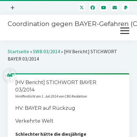
Menü
+
öffnen
Coordination gegen BAYER-Gefahren (
Mitmachen
Menü
Newsletter
öffnen
Presse
Kampagnen
Startseite
»
SWB 03/2014
»
[HV Bericht] STICHWORT
Über uns
BAYER 03/2014
BAYER-Hauptversammlungen
Kontakt
Stichwort BAYER
Impressum
[HV Bericht] STICHWORT BAYER
Jahrestagung
03/2014
Störfälle
Veröffentlicht am 1. Juli 2014 von CBG Redaktion
SPENDEN
HV: BAYER auf Rückzug
Verkehrte Welt
Schlechter hätte die diesjährige