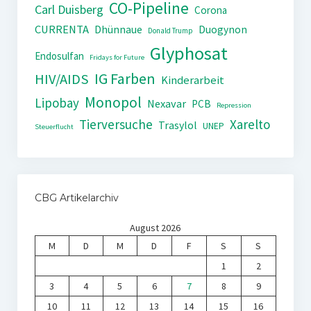
CO-Pipeline
Carl Duisberg
Corona
CURRENTA
Dhünnaue
Duogynon
Donald Trump
Glyphosat
Endosulfan
Fridays for Future
IG Farben
HIV/AIDS
Kinderarbeit
Monopol
Lipobay
Nexavar
PCB
Repression
Tierversuche
Xarelto
Trasylol
UNEP
Steuerflucht
CBG Artikelarchiv
August 2026
M
D
M
D
F
S
S
1
2
3
4
5
6
7
8
9
10
11
12
13
14
15
16