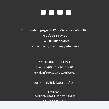
Coordination gegen BAYER-Gefahren e.V. (CBG)
Postfach 15 04 18
D - 40081 Düsseldorf
Deutschland / Germany / Alemania
Fon
+49-(0)211 - 33 39 11
Fax
+49-(0)211 - 26 11 220
eMail
info@CBGnetwork.org
Konzernkritik kostet Geld!
EthikBank
IBAN DE94 8309 4495 0003 1999 91
BIC GENODEF1ETK