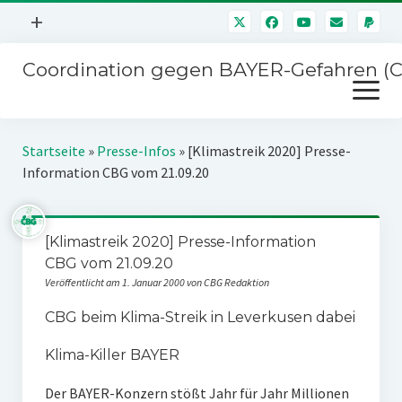
Menü
+
öffnen
Coordination gegen BAYER-Gefahren (
Mitmachen
Menü
Newsletter
öffnen
Presse
Kampagnen
Startseite
»
Presse-Infos
»
[Klimastreik 2020] Presse-
Über uns
Information CBG vom 21.09.20
BAYER-Hauptversammlungen
Kontakt
Stichwort BAYER
Impressum
[Klimastreik 2020] Presse-Information
Jahrestagung
CBG vom 21.09.20
Störfälle
Veröffentlicht am 1. Januar 2000 von CBG Redaktion
SPENDEN
CBG beim Klima-Streik in Leverkusen dabei
Klima-Killer BAYER
Der BAYER-Konzern stößt Jahr für Jahr Millionen