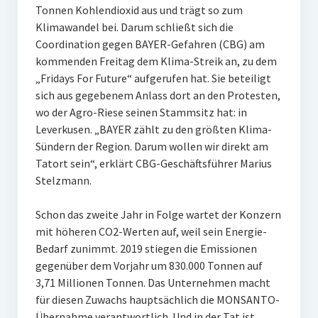
Tonnen Kohlendioxid aus und trägt so zum
Klimawandel bei. Darum schließt sich die
Coordination gegen BAYER-Gefahren (CBG) am
kommenden Freitag dem Klima-Streik an, zu dem
„Fridays For Future“ aufgerufen hat. Sie beteiligt
sich aus gegebenem Anlass dort an den Protesten,
wo der Agro-Riese seinen Stammsitz hat: in
Leverkusen. „BAYER zählt zu den größten Klima-
Sündern der Region. Darum wollen wir direkt am
Tatort sein“, erklärt CBG-Geschäftsführer Marius
Stelzmann.
Schon das zweite Jahr in Folge wartet der Konzern
mit höheren CO2-Werten auf, weil sein Energie-
Bedarf zunimmt. 2019 stiegen die Emissionen
gegenüber dem Vorjahr um 830.000 Tonnen auf
3,71 Millionen Tonnen. Das Unternehmen macht
für diesen Zuwachs hauptsächlich die MONSANTO-
Übernahme verantwortlich. Und in der Tat ist