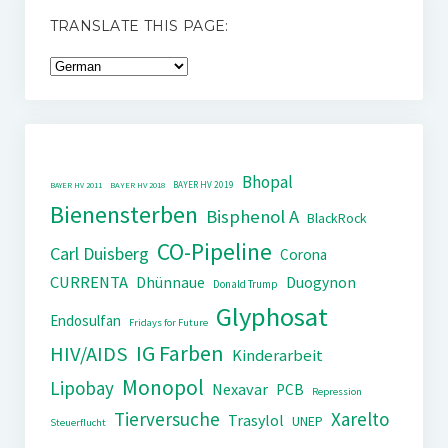
TRANSLATE THIS PAGE:
Bhopal
BAYER HV 2019
BAYER HV 2011
BAYER HV 2018
Bienensterben
Bisphenol A
BlackRock
CO-Pipeline
Carl Duisberg
Corona
CURRENTA
Dhünnaue
Duogynon
Donald Trump
Glyphosat
Endosulfan
Fridays for Future
IG Farben
HIV/AIDS
Kinderarbeit
Monopol
Lipobay
Nexavar
PCB
Repression
Tierversuche
Xarelto
Trasylol
UNEP
Steuerflucht