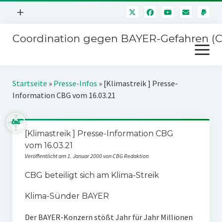
Menü
+
öffnen
Coordination gegen BAYER-Gefahren (
Mitmachen
Menü
Newsletter
öffnen
Presse
Kampagnen
Startseite
»
Presse-Infos
»
[Klimastreik ] Presse-
Über uns
Information CBG vom 16.03.21
BAYER-Hauptversammlungen
Kontakt
Stichwort BAYER
Impressum
[Klimastreik ] Presse-Information CBG
Jahrestagung
vom 16.03.21
Störfälle
Veröffentlicht am 1. Januar 2000 von CBG Redaktion
SPENDEN
CBG beteiligt sich am Klima-Streik
Klima-Sünder BAYER
Der BAYER-Konzern stößt Jahr für Jahr Millionen