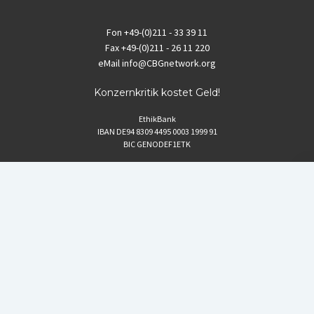
Fon
+49-(0)211 - 33 39 11
Fax
+49-(0)211 - 26 11 220
eMail
info@CBGnetwork.org
Konzernkritik kostet Geld!
EthikBank
IBAN DE94 8309 4495 0003 1999 91
BIC GENODEF1ETK
GLS-Bank
IBAN DE88 4306 0967 8016 5330 00
BIC GENODEM1GLS
Postfinance (Schweiz)
IBAN CH06 0900 0000 1578 8209 4
BIC POFICHBEXXX