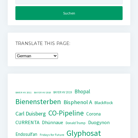
nach:
TRANSLATE THIS PAGE:
Bhopal
BAYER HV 2019
BAYER HV 2011
BAYER HV 2018
Bienensterben
Bisphenol A
BlackRock
CO-Pipeline
Carl Duisberg
Corona
CURRENTA
Dhünnaue
Duogynon
Donald Trump
Glyphosat
Endosulfan
Fridays for Future