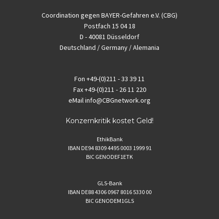
Coordination gegen BAYER-Gefahren e.V. (CBG)
Postfach 15 04 18
D - 40081 Düsseldorf
Deutschland / Germany / Alemania
Fon
+49-(0)211 - 33 39 11
Fax
+49-(0)211 - 26 11 220
eMail
info@CBGnetwork.org
Konzernkritik kostet Geld!
EthikBank
IBAN DE94 8309 4495 0003 1999 91
BIC GENODEF1ETK
GLS-Bank
IBAN DE88 4306 0967 8016 5330 00
BIC GENODEM1GLS