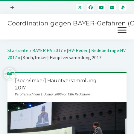
Menü
+
öffnen
Coordination gegen BAYER-Gefahren (
Mitmachen
Menü
Newsletter
öffnen
Presse
Kampagnen
Startseite
»
BAYER HV 2017
»
[HV-Reden] Redebeiträge HV
Über uns
2017
»
[Koch/Imker] Hauptversammlung 2017
BAYER-Hauptversammlungen
Kontakt
Stichwort BAYER
Impressum
[Koch/Imker] Hauptversammlung
Jahrestagung
2017
Störfälle
Veröffentlicht am 1. Januar 2000 von CBG Redaktion
SPENDEN