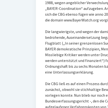
1988, wegen angeblicher Verwechslu
„BAYER-Coordination“ aufzugeben. An
sich die CBG ebenso fügen wie anno 2
die domain www.BayerWatch.org vorgi
Die langwierigste, und wegen der dam
bedrohende, Auseinandersetzung bega
Flugblatt („In seiner grenzenlosen S
BAYER demokratische Prinzipien, Mens
Missliebige Kritiker werden unter Druc
werden unterstützt und finanziert“) 
Ordnungshaft bis zu sechs Monaten bzw
eine Unterlassungserklärung.
Die CBG ließ es auf einen Prozess du
zunächst, obwohl sie stichhaltige Be
vorlegen konnte. Nun blieb nur noch e
Bundesverfassungsgericht -, den die C
aufgelaufenen Verfahrenskosten von 1