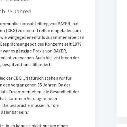
ch 35 Jahren
Kommunikationsabteilung von BAYER, hat
en (CBG) zu einem Treffen eingeladen, um
nd „wie wir gegebenenfalls zusammenarbeiten
e Gesprächsangebot des Konzerns seit 1979.
er war es gängige Praxis von BAYER,
ndtot zu machen. Auch AktivistInnen der
bespitzelt und diffamiert.
d der CBG: „Natürlich stehen wir für
in den vergangenen 35 Jahren. Da der
ziale Zusammenleben, die Gesundheit der
 hat, kommen Vieraugen- oder
. Die Gespräche müssen für die
llziehbar sein.“
 „Auch kann es nicht nur um einen