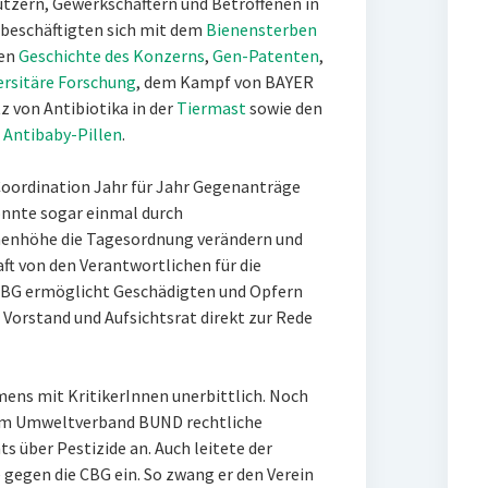
tzern, Gewerkschaftern und Betroffenen in
beschäftigten sich mit dem
Bienensterben
gen
Geschichte des Konzerns
,
Gen-Patenten
,
ersitäre Forschung
, dem Kampf von BAYER
z von Antibiotika in der
Tiermast
sowie den
d
Antibaby-Pillen
.
 Coordination Jahr für Jahr Gegenanträge
nnte sogar einmal durch
nenhöhe die Tagesordnung verändern und
t von den Verantwortlichen für die
e CBG ermöglicht Geschädigten und Opfern
n Vorstand und Aufsichtsrat direkt zur Rede
ns mit KritikerInnen unerbittlich. Noch
em Umweltverband BUND rechtliche
ts über Pestizide an. Auch leitete der
 gegen die CBG ein. So zwang er den Verein