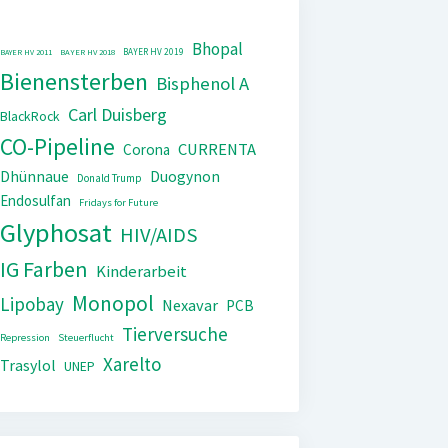
Bhopal
BAYER HV 2019
BAYER HV 2011
BAYER HV 2018
Bienensterben
Bisphenol A
Carl Duisberg
BlackRock
CO-Pipeline
CURRENTA
Corona
Dhünnaue
Duogynon
Donald Trump
Endosulfan
Fridays for Future
Glyphosat
HIV/AIDS
IG Farben
Kinderarbeit
Monopol
Lipobay
Nexavar
PCB
Tierversuche
Repression
Steuerflucht
Xarelto
Trasylol
UNEP