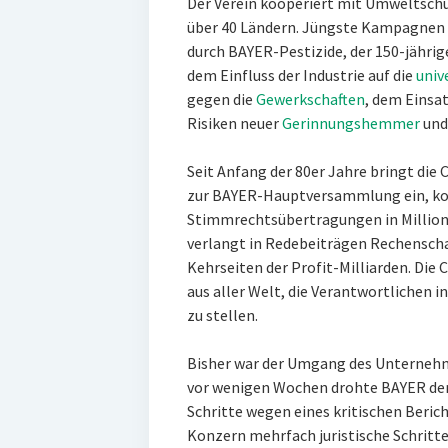
Der Verein kooperiert mit Umweltschü
über 40 Ländern. Jüngste Kampagnen 
durch BAYER-Pestizide, der 150-jähri
dem Einfluss der Industrie auf die
univ
gegen die
Gewerkschaften
, dem Einsat
Risiken neuer
Gerinnungshemmer
un
Seit Anfang der 80er Jahre bringt die
zur BAYER-Hauptversammlung ein, ko
Stimmrechtsübertragungen in Millio
verlangt in Redebeiträgen Rechenschaf
Kehrseiten der Profit-Milliarden. Di
aus aller Welt, die Verantwortlichen i
zu stellen.
Bisher war der Umgang des Unternehme
vor wenigen Wochen drohte BAYER d
Schritte wegen eines kritischen Berich
Konzern mehrfach juristische Schritte