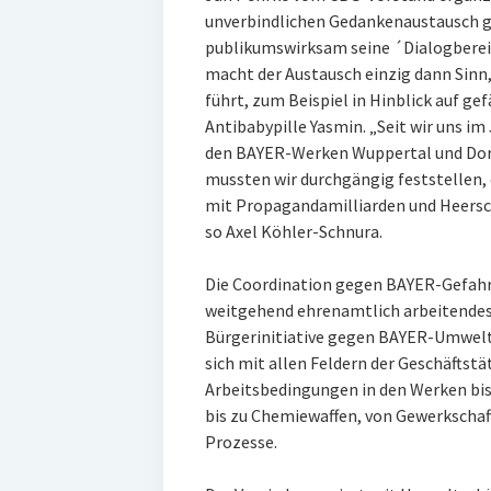
unverbindlichen Gedankenaustausch g
publikumswirksam seine ´Dialogbereit
macht der Austausch einzig dann Sinn
führt, zum Beispiel in Hinblick auf g
Antibabypille Yasmin. „Seit wir uns im
den BAYER-Werken Wuppertal und Dorm
mussten wir durchgängig feststellen,
mit Propagandamilliarden und Heersc
so Axel Köhler-Schnura.
Die Coordination gegen BAYER-Gefahre
weitgehend ehrenamtlich arbeitendes
Bürgerinitiative gegen BAYER-Umwelt
sich mit allen Feldern der Geschäftst
Arbeitsbedingungen in den Werken bis
bis zu Chemiewaffen, von Gewerkschaft
Prozesse.