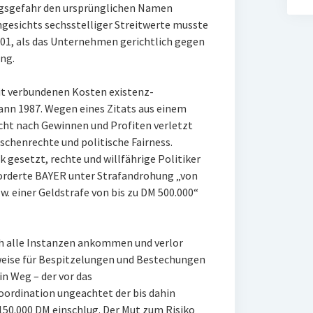
ngsgefahr den ursprünglichen Namen
gesichts sechsstelliger Streitwerte musste
001, als das Unternehmen gerichtlich gegen
ng.
it verbundenen Kosten existenz-
nn 1987. Wegen eines Zitats aus einem
ucht nach Gewinnen und Profiten verletzt
chenrechte und politische Fairness.
k gesetzt, rechte und willfährige Politiker
forderte BAYER unter Strafandrohung „von
. einer Geldstrafe von bis zu DM 500.000“
rch alle Instanzen ankommen und verlor
weise für Bespitzelungen und Bestechungen
in Weg – der vor das
oordination ungeachtet der bis dahin
50.000 DM einschlug. Der Mut zum Risiko