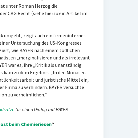
enat unter Roman Herzog die
er CBG Recht (siehe hierzu ein Artikel im
ik umgeht, zeigt auch ein firmeninternes
 einer Untersuchung des US-Kongresses
ziert, wie BAYER nach einem tödlichen
alisten „marginalisieren und als irrelevant
YER war es, ihre „Kritik als unanständig
ss kam zu dem Ergebnis: „In den Monaten
lichkeitsarbeit und juristische Mittel ein,
r Firma zu verhindern. BAYER versuchte
ion zu verheimlichen.“
ndsätze
für einen Dialog mit BAYER
ost beim Chemieriesen
“