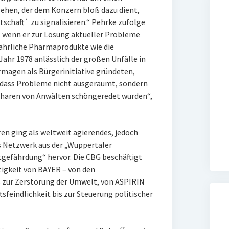
ehen, der dem Konzern bloß dazu dient,
schaft` zu signalisieren.“ Pehrke zufolge
, wenn er zur Lösung aktueller Probleme
efährliche Pharmaprodukte wie die
 Jahr 1978 anlässlich der großen Unfälle in
agen als Bürgerinitiative gründeten,
 dass Probleme nicht ausgeräumt, sondern
haren von Anwälten schöngeredet wurden“,
n ging als weltweit agierendes, jedoch
 Netzwerk aus der „Wuppertaler
gefährdung“ hervor. Die CBG beschäftigt
ätigkeit von BAYER – von den
 zur Zerstörung der Umwelt, von ASPIRIN
sfeindlichkeit bis zur Steuerung politischer